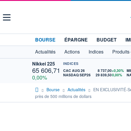
Menu
BOURSE
ÉPARGNE
BUDGET
IM
Actualités
Actions
Indices
Produits
Nikkei 225
INDICES
65 606,71
CAC AUG 26
8 737,00
+0,30%
MI
NASDAQ SEP26
29 839,50
0,00%
N
0,00%
Bourse
Actualités
EN EXCLUSIVITÉ-Selo
près de 500 millions de dollars