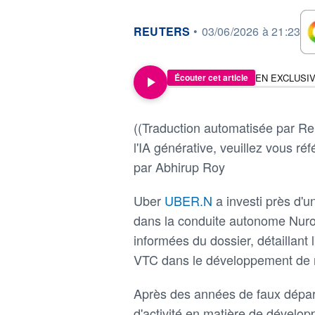
information fournie par
REUTERS
•
03/06/2026 à 21:23
Écouter cet article
((Traduction automatisée par Reu
l'IA générative, veuillez vous réfé
par Abhirup Roy
Uber
UBER.N
a investi près d'u
dans la conduite autonome Nuro
informées du dossier, détaillant
VTC dans le développement de 
Après des années de faux départ
d'activité en matière de dévelo