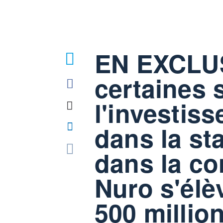
EN EXCLUS
certaines 
l'investis
dans la st
dans la c
Nuro s'élè
500 millio