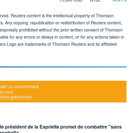
ved. Reuters content is the intellectual property of Thomson
rs. Any copying, republication or redistribution of Reuters content,
 expressly prohibited without the prior written consent of Thomson
ble for any errors or delays in content, or for any actions taken in
ers Logo are trademarks of Thomson Reuters and its affiliated
uter un commentaire.
ez-vous
mbre gratuitement
le président de la Espriella promet de combattre "sans
arcotrafic