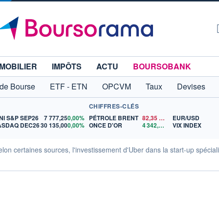
MOBILIER
IMPÔTS
ACTU
BOURSOBANK
 de Bourse
ETF - ETN
OPCVM
Taux
Devises
CHIFFRES-CLÉS
NI S&P SEP26
7 777,25
0,00%
PÉTROLE BRENT
82,35
$US
EUR/USD
ASDAQ DEC26
30 135,00
0,00%
ONCE D'OR
4 342,26
$US
VIX INDEX
n certaines sources, l'investissement d'Uber dans la start-up spécial