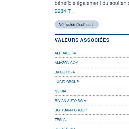
bénéficie également du soutien d
9984.T
.
Véhicules électriques
VALEURS ASSOCIÉES
ALPHABET-A
AMAZON.COM
BAIDU RG-A
LUCID GROUP
NVIDIA
RIVIAN AUTO RG-A
SOFTBANK GROUP
TESLA
UBER TECH