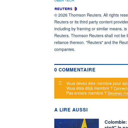
© 2026 Thomson Reuters. All rights reser
Reuters or its third party content provide
including by framing or similar means, is
Reuters. Thomson Reuters shall not be lia
reliance thereon. "Reuters" and the Reut
companies.
0 COMMENTAIRE
Message d'alerte
Vous devez être membre pour ajo
Vous êtes déjà membre ?
Connect
Pas encore membre ?
Devenez me
A LIRE AUSSI
Colombie: 
répit" le n