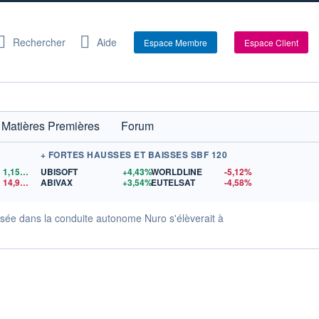
Rechercher
Aide
Espace Membre
Espace Client
Matières Premières
Forum
+ FORTES HAUSSES ET BAISSES SBF 120
1,1559
$US
UBISOFT
+4,43%
WORLDLINE
-5,12%
14,90
$US
ABIVAX
+3,54%
EUTELSAT
-4,58%
isée dans la conduite autonome Nuro s'élèverait à