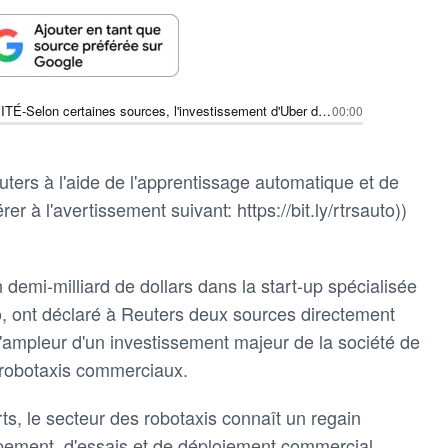
EN EXCLUSIVITÉ-Selon certaines sources, l'investissement d'Uber dans la start-up spécialisée dans la conduite autonome Nuro s'élèverait à près de 500 millions de dollars
00:00
ters à l'aide de l'apprentissage automatique et de
rer à l'avertissement suivant: https://bit.ly/rtrsauto))
n demi-milliard de dollars dans la start-up spécialisée
, ont déclaré à Reuters deux sources directement
 l'ampleur d'un investissement majeur de la société de
robotaxis commerciaux.
s, le secteur des robotaxis connaît un regain
ppement, d'essais et de déploiement commercial