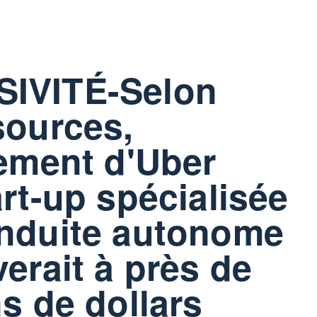
IVITÉ-Selon
sources,
sement d'Uber
art-up spécialisée
onduite autonome
verait à près de
ns de dollars