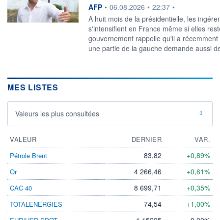
information fournie par
AFP
•
06.08.2026
•
22:37
•
A huit mois de la présidentielle, les ingér
s'intensifient en France même si elles rest
gouvernement rappelle qu'il a récemment p
une partie de la gauche demande aussi de 
MES LISTES
Valeurs les plus consultées
VALEUR
DERNIER
VAR.
83,82
+0,89%
Pétrole Brent
4 266,46
+0,61%
Or
8 699,71
+0,35%
CAC 40
74,54
+1,00%
TOTALENERGIES
1,15225
0,00%