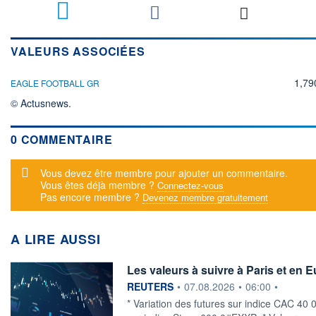
VALEURS ASSOCIÉES
1,79
EAGLE FOOTBALL GR
© Actusnews.
0 COMMENTAIRE
Message d'alerte
Vous devez être membre pour ajouter un commentaire.
Vous êtes déjà membre ?
Connectez-vous
Pas encore membre ?
Devenez membre gratuitement
A LIRE AUSSI
Les valeurs à suivre à Paris et en 
information fournie par
REUTERS
•
07.08.2026
•
06:00
•
* Variation des futures sur indice CAC 40 