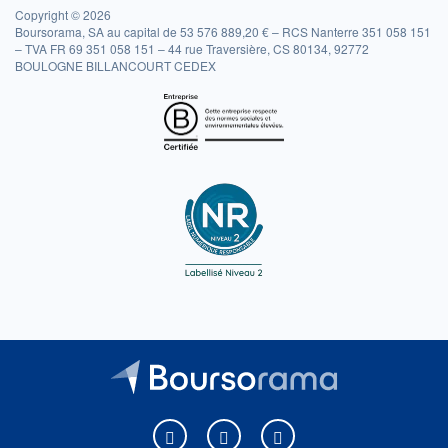
Copyright © 2026
Boursorama, SA au capital de 53 576 889,20 € – RCS Nanterre 351 058 151
– TVA FR 69 351 058 151 – 44 rue Traversière, CS 80134, 92772
BOULOGNE BILLANCOURT CEDEX
Boursorama sur Facebook
Boursorama sur X
Boursorama sur Youtu