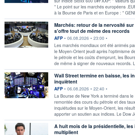
sur indice Stoxx 600 0#FXXP: * Valeurs qui
* Le point sur les marchés européens .EU
à la Bourse de Paris et en Europe : * GEN
Marchés: retour de la nervosité sur
s'offre tout de même des records
information fournie par
AFP
•
06.08.2026
•
23:00
•
Les marchés mondiaux ont été animés par 
le Moyen-Orient jeudi après l'optimisme de
le pétrole et les coûts d'emprunt, les Bo
de même à signer de nouveaux records. L
Wall Street termine en baisse, les 
inquiètent
information fournie par
AFP
•
06.08.2026
•
22:40
•
La Bourse de New York a terminé dans le 
remontée des cours du pétrole et des taux 
inquiétudes sur le Moyen-Orient, les résult
apporter un soutien aux indices. Le Dow J
A huit mois de la présidentielle, le
multiplient