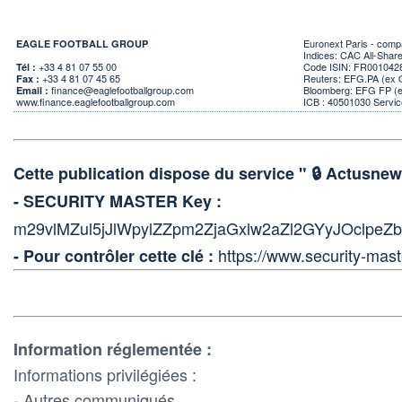
Euronext Paris - comp
EAGLE FOOTBALL GROUP
Indices: CAC All-Sha
+33 4 81 07 55 00
Code ISIN: FR001042
Tél :
+33 4 81 07 45 65
Reuters: EFG.PA (ex
Fax :
finance@eaglefootballgroup.com
Bloomberg: EFG FP (
Email :
www.finance.eaglefootballgroup.com
ICB : 40501030 Service
Cette publication dispose du service " 🔒 Actus
- SECURITY MASTER Key :
m29vlMZul5jJlWpylZZpm2ZjaGxlw2aZl2GYyJOclpe
https://www.security-mast
- Pour contrôler cette clé :
Information réglementée :
Informations privilégiées :
- Autres communiqués