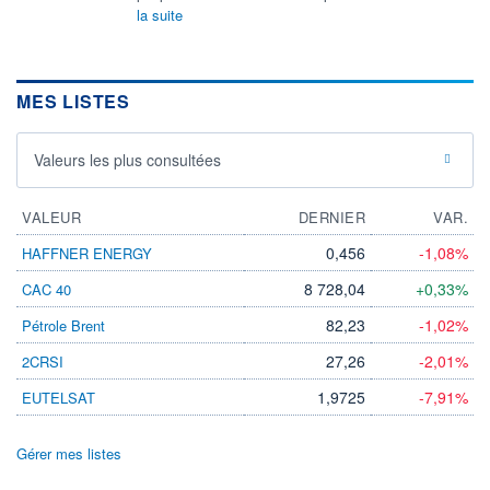
la suite
MES LISTES
Valeurs les plus consultées
VALEUR
DERNIER
VAR.
0,456
-1,08%
HAFFNER ENERGY
8 728,04
+0,33%
CAC 40
82,23
-1,02%
Pétrole Brent
27,26
-2,01%
2CRSI
1,9725
-7,91%
EUTELSAT
Gérer mes listes