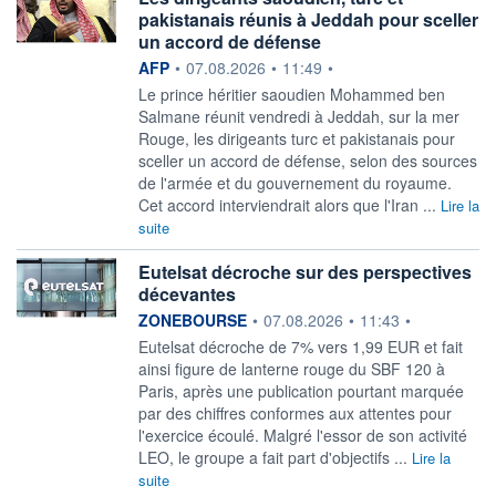
pakistanais réunis à Jeddah pour sceller
un accord de défense
information fournie par
AFP
•
07.08.2026
•
11:49
•
Le prince héritier saoudien Mohammed ben
Salmane réunit vendredi à Jeddah, sur la mer
Rouge, les dirigeants turc et pakistanais pour
sceller un accord de défense, selon des sources
de l'armée et du gouvernement du royaume.
Cet accord interviendrait alors que l'Iran ...
Lire la
suite
Eutelsat décroche sur des perspectives
décevantes
information fournie par
ZONEBOURSE
•
07.08.2026
•
11:43
•
Eutelsat décroche de 7% vers 1,99 EUR et fait
ainsi figure de lanterne rouge du SBF 120 à
Paris, après une publication pourtant marquée
par des chiffres conformes aux attentes pour
l'exercice écoulé. Malgré l'essor de son activité
LEO, le groupe a fait part d'objectifs ...
Lire la
suite