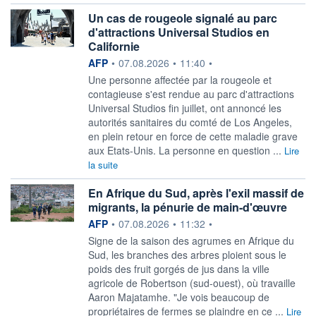
Un cas de rougeole signalé au parc
d'attractions Universal Studios en
Californie
information fournie par
AFP
•
07.08.2026
•
11:40
•
Une personne affectée par la rougeole et
contagieuse s'est rendue au parc d'attractions
Universal Studios fin juillet, ont annoncé les
autorités sanitaires du comté de Los Angeles,
en plein retour en force de cette maladie grave
aux Etats-Unis. La personne en question ...
Lire
la suite
En Afrique du Sud, après l'exil massif de
migrants, la pénurie de main-d'œuvre
information fournie par
AFP
•
07.08.2026
•
11:32
•
Signe de la saison des agrumes en Afrique du
Sud, les branches des arbres ploient sous le
poids des fruit gorgés de jus dans la ville
agricole de Robertson (sud-ouest), où travaille
Aaron Majatamhe. "Je vois beaucoup de
propriétaires de fermes se plaindre en ce ...
Lire