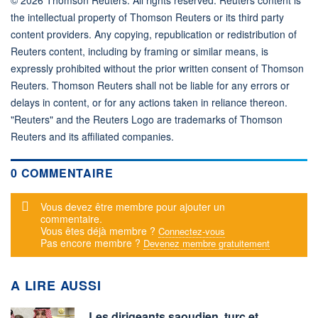
the intellectual property of Thomson Reuters or its third party
content providers. Any copying, republication or redistribution of
Reuters content, including by framing or similar means, is
expressly prohibited without the prior written consent of Thomson
Reuters. Thomson Reuters shall not be liable for any errors or
delays in content, or for any actions taken in reliance thereon.
"Reuters" and the Reuters Logo are trademarks of Thomson
Reuters and its affiliated companies.
0 COMMENTAIRE
Message d'alerte
Vous devez être membre pour ajouter un
commentaire.
Vous êtes déjà membre ?
Connectez-vous
Pas encore membre ?
Devenez membre gratuitement
A LIRE AUSSI
Les dirigeants saoudien, turc et