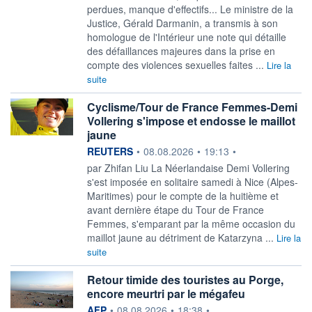
perdues, manque d'effectifs... Le ministre de la
Justice, Gérald Darmanin, a transmis à son
homologue de l'Intérieur une note qui détaille
des défaillances majeures dans la prise en
compte des violences sexuelles faites ...
Lire la
suite
Cyclisme/Tour de France Femmes-Demi
Vollering s'impose et endosse le maillot
jaune
information fournie par
REUTERS
•
08.08.2026
•
19:13
•
par Zhifan Liu La Néerlandaise Demi Vollering
s'est imposée en solitaire ‌samedi à Nice (Alpes-
Maritimes) pour le compte de la huitième et
avant dernière étape du Tour de France
Femmes, s'emparant par la même ​occasion du
maillot jaune au détriment de Katarzyna ...
Lire la
suite
Retour timide des touristes au Porge,
encore meurtri par le mégafeu
information fournie par
AFP
•
08.08.2026
•
18:38
•