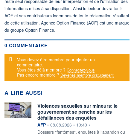
reste seul responsable de leur interprétation et de l'utilisation des
informations mises à sa disposition. Ainsi le lecteur devra tenir
AOF et ses contributeurs indemnes de toute réclamation résultant
de cette utilisation. Agence Option Finance (AOF) est une marque
du groupe Option Finance.
0 COMMENTAIRE
Message d'alerte
Vous devez être membre pour ajouter un
commentaire.
Vous êtes déjà membre ?
Connectez-vous
Pas encore membre ?
Devenez membre gratuitement
A LIRE AUSSI
Violences sexuelles sur mineurs: le
gouvernement se penche sur les
défaillances des enquêtes
information fournie par
AFP
•
08.08.2026
•
19:40
•
Dossiers "fantômes", enquêtes à l'abandon ou