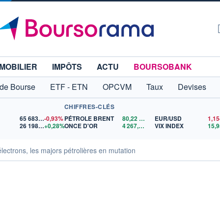
MOBILIER
IMPÔTS
ACTU
BOURSOBANK
 de Bourse
ETF - ETN
OPCVM
Taux
Devises
CHIFFRES-CLÉS
65 683,26
-0,93%
PÉTROLE BRENT
80,22
$US
EUR/USD
26 198,96
+0,28%
ONCE D'OR
4 267,66
$US
VIX INDEX
15,9
ectrons, les majors pétrolières en mutation