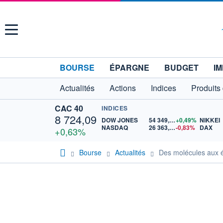
Menu
BOURSE
ÉPARGNE
BUDGET
IM
Actualités
Actions
Indices
Produits
CAC 40
INDICES
8 724,09
DOW JONES
54 349,12
+0,49%
NIKKEI
NASDAQ
26 363,44
-0,83%
DAX
+0,63%
Bourse
Actualités
Des molécules aux él