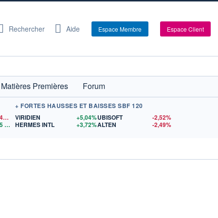
Rechercher
Aide
Espace Membre
Espace Client
Matières Premières
Forum
+ FORTES HAUSSES ET BAISSES SBF 120
1,1545
$US
VIRIDIEN
+5,04%
UBISOFT
-2,52%
5
$US
HERMES INTL
+3,72%
ALTEN
-2,49%