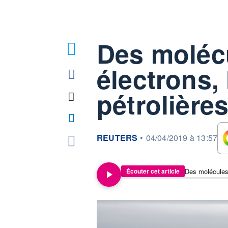
Des moléc
2
électrons,
pétrolière
information fournie par
REUTERS
•
04/04/2019 à 13:57
Des molécules 
Écouter cet article