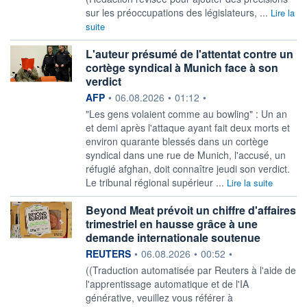
sur les préoccupations des législateurs, ...
Lire la
suite
L'auteur présumé de l'attentat contre un
cortège syndical à Munich face à son
verdict
information fournie par
AFP
•
06.08.2026
•
01:12
•
"Les gens volaient comme au bowling" : Un an
et demi après l'attaque ayant fait deux morts et
environ quarante blessés dans un cortège
syndical dans une rue de Munich, l'accusé, un
réfugié afghan, doit connaître jeudi son verdict.
Le tribunal régional supérieur ...
Lire la suite
Beyond Meat prévoit un chiffre d'affaires
trimestriel en hausse grâce à une
demande internationale soutenue
information fournie par
REUTERS
•
06.08.2026
•
00:52
•
((Traduction automatisée par Reuters à l'aide de
l'apprentissage automatique et de l'IA
générative, veuillez vous référer à