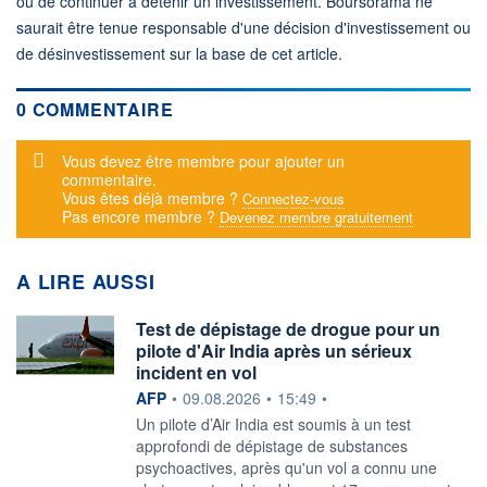
ou de continuer à détenir un investissement. Boursorama ne
saurait être tenue responsable d'une décision d'investissement ou
de désinvestissement sur la base de cet article.
0 COMMENTAIRE
Message d'alerte
Vous devez être membre pour ajouter un
commentaire.
Vous êtes déjà membre ?
Connectez-vous
Pas encore membre ?
Devenez membre gratuitement
A LIRE AUSSI
Test de dépistage de drogue pour un
pilote d'Air India après un sérieux
incident en vol
information fournie par
AFP
•
09.08.2026
•
15:49
•
Un pilote d’Air India est soumis à un test
approfondi de dépistage de substances
psychoactives, après qu'un vol a connu une