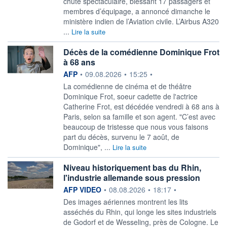
chute spectaculaire, blessant 17 passagers et
membres d’équipage, a annoncé dimanche le
ministère indien de l’Aviation civile. L’Airbus A320
...
Lire la suite
Décès de la comédienne Dominique Frot
à 68 ans
information fournie par
AFP
•
09.08.2026
•
15:25
•
La comédienne de cinéma et de théâtre
Dominique Frot, soeur cadette de l'actrice
Catherine Frot, est décédée vendredi à 68 ans à
Paris, selon sa famille et son agent. "C’est avec
beaucoup de tristesse que nous vous faisons
part du décès, survenu le 7 août, de
Dominique", ...
Lire la suite
Niveau historiquement bas du Rhin,
l'industrie allemande sous pression
information fournie par
AFP VIDEO
•
08.08.2026
•
18:17
•
Des images aériennes montrent les lits
asséchés du Rhin, qui longe les sites industriels
de Godorf et de Wesseling, près de Cologne. Le