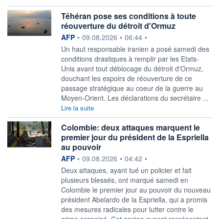
Téhéran pose ses conditions à toute
réouverture du détroit d'Ormuz
information fournie par
AFP
•
09.08.2026
•
06:44
•
Un haut responsable iranien a posé samedi des
conditions drastiques à remplir par les Etats-
Unis avant tout déblocage du détroit d'Ormuz,
douchant les espoirs de réouverture de ce
passage stratégique au coeur de la guerre au
Moyen-Orient. Les déclarations du secrétaire ...
Lire la suite
Colombie: deux attaques marquent le
premier jour du président de la Espriella
au pouvoir
information fournie par
AFP
•
09.08.2026
•
04:42
•
Deux attaques, ayant tué un policier et fait
plusieurs blessés, ont marqué samedi en
Colombie le premier jour au pouvoir du nouveau
président Abelardo de la Espriella, qui a promis
des mesures radicales pour lutter contre le
crime organisé. Cet ancien avocat représentant