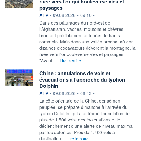
ruée vers l'or qui bouleverse vies et
paysages
information fournie par
AFP
•
09.08.2026
•
09:10
•
Dans des pâturages du nord-est de
l'Afghanistan, vaches, moutons et chèvres
broutent paisiblement entourés de hauts
sommets. Mais dans une vallée proche, où des
dizaines d'excavateurs dévorent la montagne, la
ruée vers l'or bouleverse vies et paysages.
"Avant, ...
Lire la suite
Chine : annulations de vols et
évacuations à l'approche du typhon
Dolphin
information fournie par
AFP
•
09.08.2026
•
08:43
•
La côte orientale de la Chine, densément
peuplée, se prépare dimanche à l'arrivée du
typhon Dolphin, qui a entraîné l'annulation de
plus de 1.500 vols, des évacuations et le
déclenchement d'une alerte de niveau maximal
par les autorités. Près de 1.400 vols à
destination ...
Lire la suite