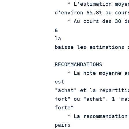
    * L'estimation moyenne des bénéfices des analystes a chuté

d'environ 65,8% au cour
    * Au cours des 30 derniers jours, deux analystes ont revu 
à

la

baisse les estimations d
RECOMMANDATIONS

    * La note moyenne actuelle des analystes sur les actions 
est

"achat" et la répartiti
fort" ou "achat", 1 "ma
forte" 

    * La recommandation moyenne du consensus pour le groupe de

pairs
