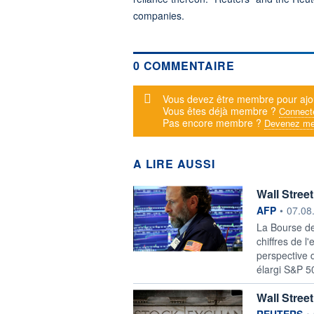
companies.
0 COMMENTAIRE
Message d'alerte
Vous devez être membre pour ajo
Vous êtes déjà membre ?
Connect
Pas encore membre ?
Devenez me
A LIRE AUSSI
Wall Stree
information f
AFP
•
07.08
La Bourse de
chiffres de l
perspective 
élargi S&P 5
Wall Stree
information f
REUTERS
•