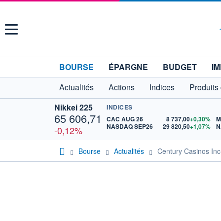
Menu
BOURSE
ÉPARGNE
BUDGET
IM
Actualités
Actions
Indices
Produits
Nikkei 225
INDICES
65 606,71
CAC AUG 26
8 737,00
+0,30%
M
NASDAQ SEP26
29 820,50
+1,07%
N
-0,12%
Bourse
Actualités
Century Casinos Inc.