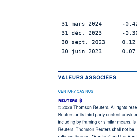
                           
                          
 31 mars 2024      -0.42          -0.45          Manqué

 31 déc. 2023      -0.36          -0.36          Atteint

 30 sept. 2023     0.12           -0.47          Manqué

 30 juin 2023      0.07           -0.06          Manqué

VALEURS ASSOCIÉES
CENTURY CASINOS
© 2026 Thomson Reuters. All rights reser
Reuters or its third party content provide
including by framing or similar means, is
Reuters. Thomson Reuters shall not be lia
reliance thereon. "Reuters" and the Reut