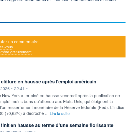
uter un commentaire.
ez-vous
mbre gratuitement
t clôture en hausse après l'emploi américain
ournie par
.2026
•
22:41
•
 New York a terminé en hausse vendredi après la publication de
'emploi moins bons qu'attendu aux Etats-Unis, qui éloignent la
d'un resserrement monétaire de la Réserve fédérale (Fed). L'indice
00 (+0,62%) a décroché ...
Lire la suite
t finit en hausse au terme d'une semaine florissante
ournie par
07.08.2026
•
22:35
•