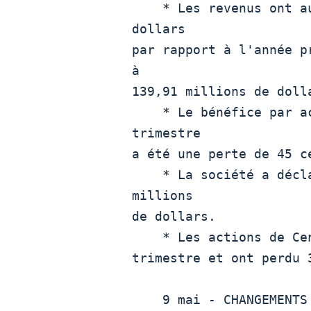
    * Les revenus ont augmenté de 25,4% à 136,02 millions de

dollars

par rapport à l'année p
à

139,91 millions de dolla
    * Le bénéfice par action de Century Casinos Inc pour le

trimestre

a été une perte de 45 ce
    * La société a déclaré une perte trimestrielle de 13,54

millions

de dollars.

    * Les actions de Century Casinos Inc ont chuté de 0,6% ce

trimestre et ont perdu 
    9 mai - CHANGEMENTS DE PRÉVISIONS
