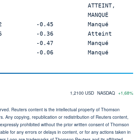
                      ATTEINT,

                       MANQUÉ

1,2100 USD
NASDAQ
+1,68%
ved. Reuters content is the intellectual property of Thomson
rs. Any copying, republication or redistribution of Reuters content,
 expressly prohibited without the prior written consent of Thomson
ble for any errors or delays in content, or for any actions taken in
ers Logo are trademarks of Thomson Reuters and its affiliated