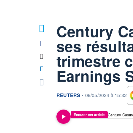
Century Ca
ses résult
trimestre c
Earnings
information fournie par
REUTERS
•
09/05/2024 à 15:32
Écouter cet article