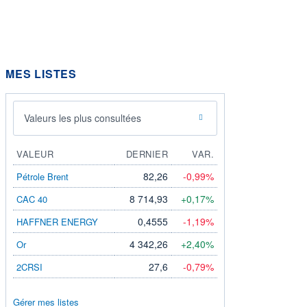
MES LISTES
Valeurs les plus consultées
VALEUR
DERNIER
VAR.
82,26
-0,99%
Pétrole Brent
8 714,93
+0,17%
CAC 40
0,4555
-1,19%
HAFFNER ENERGY
4 342,26
+2,40%
Or
27,6
-0,79%
2CRSI
Gérer mes listes