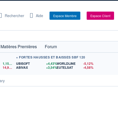
Rechercher
Aide
Espace Membre
Espace Client
Matières Premières
Forum
+ FORTES HAUSSES ET BAISSES SBF 120
1,1558
$US
UBISOFT
+4,43%
WORLDLINE
-5,12%
14,90
$US
ABIVAX
+3,54%
EUTELSAT
-4,58%
ary