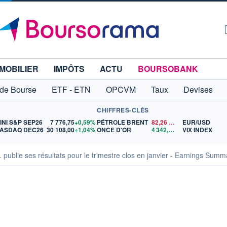
MOBILIER
IMPÔTS
ACTU
BOURSOBANK
 de Bourse
ETF - ETN
OPCVM
Taux
Devises
CHIFFRES-CLÉS
INI S&P SEP26
7 776,75
+0,59%
PÉTROLE BRENT
82,26
$US
EUR/USD
ASDAQ DEC26
30 108,00
+1,04%
ONCE D'OR
4 342,26
$US
VIX INDEX
 publie ses résultats pour le trimestre clos en janvier - Earnings Summ