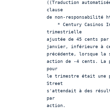
((Traduction automatisé
clause

de non-responsabilité h
    * Century Casinos Inc  CNTY.OQ  a déclaré une perte

trimestrielle

ajustée de 45 cents par
janvier, inférieure à c
précédente, lorsque la 
action de -4 cents. La 
pour

le trimestre était une 
Street

s'attendait à des résul
par

action.
