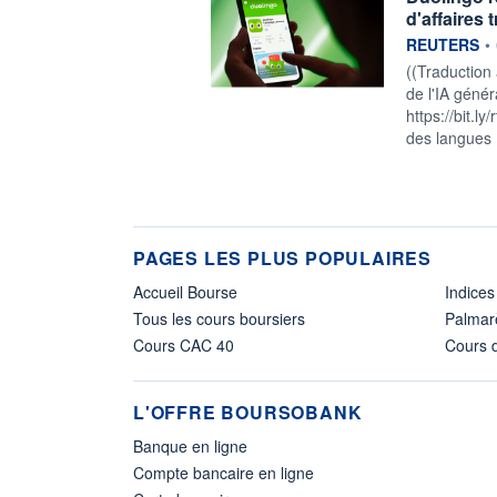
d'affaires 
information f
REUTERS
•
((Traduction
de l'IA génér
https://bit.l
des langues 
PAGES LES PLUS POPULAIRES
Accueil Bourse
Indices
Tous les cours boursiers
Palmar
Cours CAC 40
Cours d
L'OFFRE BOURSOBANK
Banque en ligne
Compte bancaire en ligne