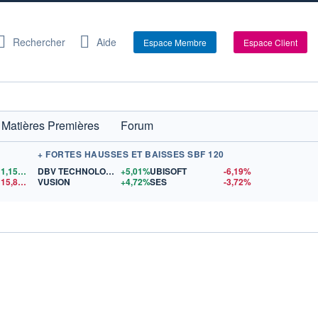
Rechercher
Aide
Espace Membre
Espace Client
Matières Premières
Forum
+ FORTES HAUSSES ET BAISSES SBF 120
1,1557
$US
DBV TECHNOLOGIES
+5,01%
UBISOFT
-6,19%
15,81
$US
VUSION
+4,72%
SES
-3,72%