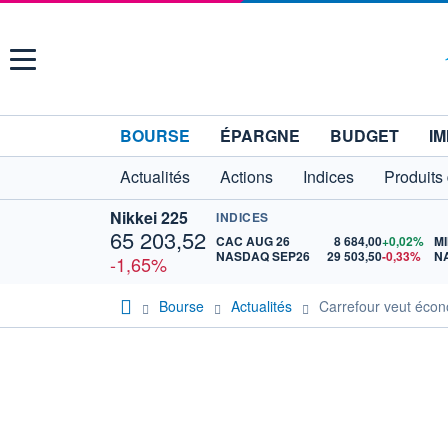
Menu
BOURSE
ÉPARGNE
BUDGET
IM
Actualités
Actions
Indices
Produits
Nikkei 225
INDICES
65 203,52
CAC AUG 26
8 684,00
+0,02%
MI
NASDAQ SEP26
29 503,50
-0,33%
N
-1,65%
Bourse
Actualités
Carrefour veut écono