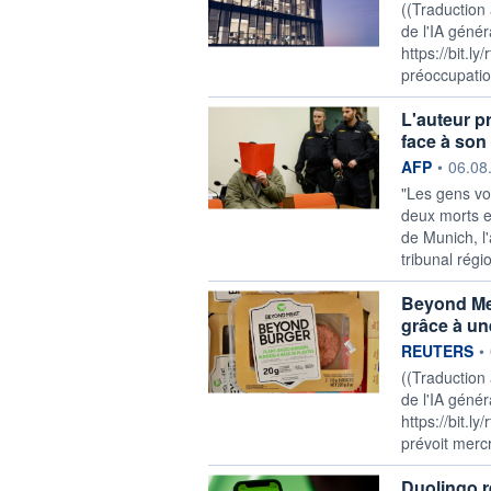
((Traduction
de l'IA génér
https://bit.l
préoccupation
L'auteur p
face à son 
information f
AFP
•
06.08
"Les gens vo
deux morts e
de Munich, l'
tribunal régi
Beyond Meat
grâce à un
information f
REUTERS
•
((Traduction
de l'IA génér
https://bit.l
prévoit mercre
Duolingo r