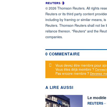
© 2026 Thomson Reuters. All rights reser
Reuters or its third party content provide
including by framing or similar means, is
Reuters. Thomson Reuters shall not be lia
reliance thereon. "Reuters" and the Reut
companies.
0 COMMENTAIRE
Message d'alerte
Vous devez être membre pour ajo
Vous êtes déjà membre ?
Connect
Pas encore membre ?
Devenez me
A LIRE AUSSI
Le modèle d
information f
REUTERS
•