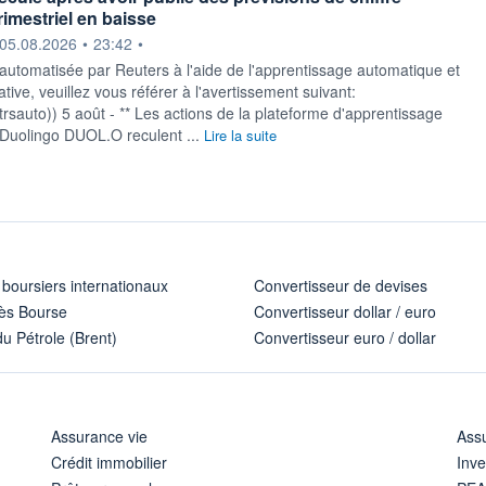
trimestriel en baisse
ournie par
05.08.2026
•
23:42
•
 automatisée par Reuters à l'aide de l'apprentissage automatique et
ative, veuillez vous référer à l'avertissement suivant:
y/rtrsauto)) 5 août - ** Les actions de la plateforme d'apprentissage
Duolingo DUOL.O reculent ...
Lire la suite
 boursiers internationaux
Convertisseur de devises
ès Bourse
Convertisseur dollar / euro
u Pétrole (Brent)
Convertisseur euro / dollar
Assurance vie
Assu
Crédit immobilier
Inve