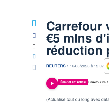
Carrefour
€5 mlns d'
réduction 
information fournie par
REUTERS
•
16/06/2026 à 12:07
Écouter cet article
(Actualisé tout du long avec détai