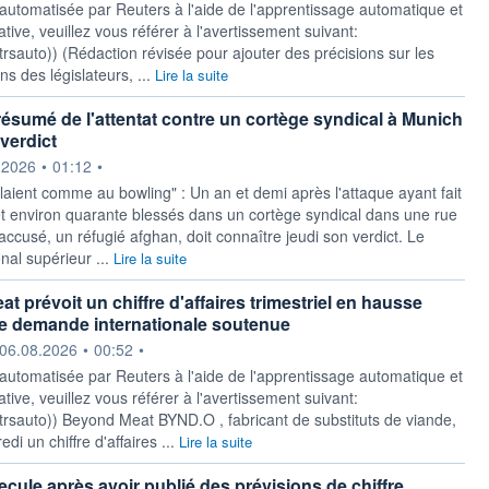
 automatisée par Reuters à l'aide de l'apprentissage automatique et
ative, veuillez vous référer à l'avertissement suivant:
y/rtrsauto)) (Rédaction révisée pour ajouter des précisions sur les
s des législateurs, ...
Lire la suite
résumé de l'attentat contre un cortège syndical à Munich
verdict
ournie par
.2026
•
01:12
•
laient comme au bowling" : Un an et demi après l'attaque ayant fait
t environ quarante blessés dans un cortège syndical dans une rue
accusé, un réfugié afghan, doit connaître jeudi son verdict. Le
onal supérieur ...
Lire la suite
 prévoit un chiffre d'affaires trimestriel en hausse
e demande internationale soutenue
ournie par
06.08.2026
•
00:52
•
 automatisée par Reuters à l'aide de l'apprentissage automatique et
ative, veuillez vous référer à l'avertissement suivant:
y/rtrsauto)) Beyond Meat BYND.O , fabricant de substituts de viande,
di un chiffre d'affaires ...
Lire la suite
ecule après avoir publié des prévisions de chiffre