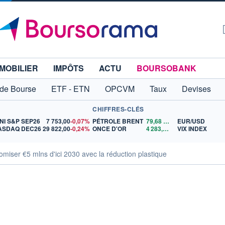
MOBILIER
IMPÔTS
ACTU
BOURSOBANK
 de Bourse
ETF - ETN
OPCVM
Taux
Devises
CHIFFRES-CLÉS
NI S&P SEP26
7 753,00
-0,07%
PÉTROLE BRENT
79,68
$US
EUR/USD
ASDAQ DEC26
29 822,00
-0,24%
ONCE D'OR
4 283,02
$US
VIX INDEX
miser €5 mlns d'ici 2030 avec la réduction plastique