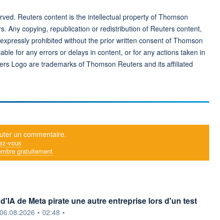
ved. Reuters content is the intellectual property of Thomson
rs. Any copying, republication or redistribution of Reuters content,
 expressly prohibited without the prior written consent of Thomson
ble for any errors or delays in content, or for any actions taken in
ers Logo are trademarks of Thomson Reuters and its affiliated
uter un commentaire.
ez-vous
mbre gratuitement
'IA de Meta pirate une autre entreprise lors d'un test
ournie par
06.08.2026
•
02:48
•