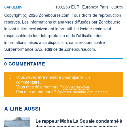
109,250 EUR
Euronext Paris
0,00%
CAPGEMINI
Copyright (c) 2026 Zonebourse.com. Tous droits de reproduction
réservés. Les informations et analyses diffusées par Zonebourse
le sont à titre exclusivement informatif. Le lecteur reste seul
responsable de leur interprétation et de l'utilisation des
informations mises à sa disposition, sans recours contre
Surperformance SAS, éditrice de Zonebourse.com.
0 COMMENTAIRE
Message d'alerte
Vous devez être membre pour ajouter un
commentaire.
Vous êtes déjà membre ?
Connectez-vous
Pas encore membre ?
Devenez membre gratuitement
A LIRE AUSSI
Le rappeur Moha La Squale condamné à
deux ans pour des violences sur deux