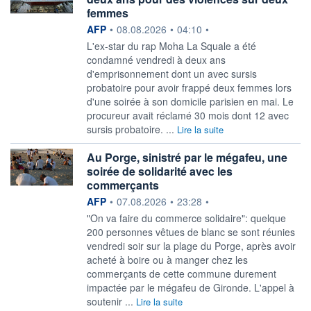
femmes
information fournie par
AFP
•
08.08.2026
•
04:10
•
L'ex-star du rap Moha La Squale a été
condamné vendredi à deux ans
d'emprisonnement dont un avec sursis
probatoire pour avoir frappé deux femmes lors
d'une soirée à son domicile parisien en mai. Le
procureur avait réclamé 30 mois dont 12 avec
sursis probatoire. ...
Lire la suite
Au Porge, sinistré par le mégafeu, une
soirée de solidarité avec les
commerçants
information fournie par
AFP
•
07.08.2026
•
23:28
•
"On va faire du commerce solidaire": quelque
200 personnes vêtues de blanc se sont réunies
vendredi soir sur la plage du Porge, après avoir
acheté à boire ou à manger chez les
commerçants de cette commune durement
impactée par le mégafeu de Gironde. L'appel à
soutenir ...
Lire la suite