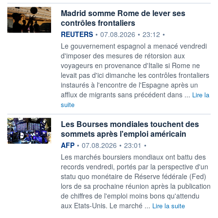
Madrid somme Rome de lever ses
contrôles frontaliers
information fournie par
REUTERS
•
07.08.2026
•
23:12
•
Le gouvernement espagnol a menacé vendredi
‌d'imposer des mesures de rétorsion aux
voyageurs en provenance d'Italie si Rome ne
levait ​pas d'ici dimanche les contrôles frontaliers
instaurés à l'encontre de l'Espagne après un
afflux de migrants sans précédent dans ...
Lire la
suite
Les Bourses mondiales touchent des
sommets après l'emploi américain
information fournie par
AFP
•
07.08.2026
•
23:01
•
Les marchés boursiers mondiaux ont battu des
records vendredi, portés par la perspective d'un
statu quo monétaire de Réserve fédérale (Fed)
lors de sa prochaine réunion après la publication
de chiffres de l'emploi moins bons qu'attendu
aux Etats-Unis. Le marché ...
Lire la suite