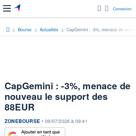
Menu
Connexion
Bourse
Actualités
CapGemini : -3%, menace de nouve
CapGemini : -3%, menace de
nouveau le support des
88EUR
information fournie par
ZONEBOURSE
•
09/07/2026 à 09:41