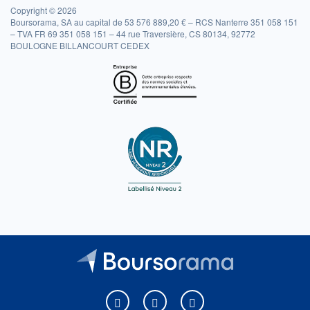
Copyright © 2026
Boursorama, SA au capital de 53 576 889,20 € – RCS Nanterre 351 058 151
– TVA FR 69 351 058 151 – 44 rue Traversière, CS 80134, 92772
BOULOGNE BILLANCOURT CEDEX
Boursorama sur Facebook
Boursorama sur X
Boursorama sur Youtu