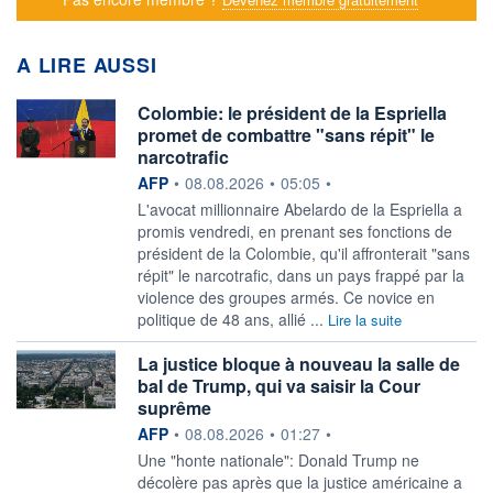
A LIRE AUSSI
Colombie: le président de la Espriella
promet de combattre "sans répit" le
narcotrafic
information fournie par
AFP
•
08.08.2026
•
05:05
•
L'avocat millionnaire Abelardo de la Espriella a
promis vendredi, en prenant ses fonctions de
président de la Colombie, qu'il affronterait "sans
répit" le narcotrafic, dans un pays frappé par la
violence des groupes armés. Ce novice en
politique de 48 ans, allié ...
Lire la suite
La justice bloque à nouveau la salle de
bal de Trump, qui va saisir la Cour
suprême
information fournie par
AFP
•
08.08.2026
•
01:27
•
Une "honte nationale": Donald Trump ne
décolère pas après que la justice américaine a