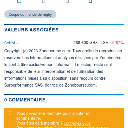
Coupe du monde de rugby
VALEURS ASSOCIÉES
268,600 GBX
LSE
-0,67%
CANAL+
Copyright (c) 2026 Zonebourse.com. Tous droits de reproduction
réservés. Les informations et analyses diffusées par Zonebourse
le sont à titre exclusivement informatif. Le lecteur reste seul
responsable de leur interprétation et de l'utilisation des
informations mises à sa disposition, sans recours contre
Surperformance SAS, éditrice de Zonebourse.com.
0 COMMENTAIRE
Message d'alerte
Vous devez être membre pour ajouter un
commentaire.
Vous êtes déjà membre ?
Connectez-vous
Pas encore membre ?
Devenez membre gratuitement