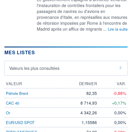
l'instauration de contrôles frontaliers pour les
passagers ​de navires ou d'avions en ​
provenance d'Italie, en ⁠représailles aux mesures
de ‌rétorsion imposées par Rome à l'encontre de
​Madrid ‌après un afflux de ⁠migrants ...
Lire la suite
MES LISTES
Valeurs les plus consultées
VALEUR
DERNIER
VAR.
82,35
-0,88%
Pétrole Brent
8 714,93
+0,17%
CAC 40
4 342,26
0,00%
Or
1,15586
0,00%
EUR/USD SPOT
74,09
-0,60%