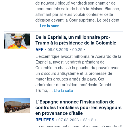
de nouveau bloqué vendredi son chantier de
monumentale salle de bal à la Maison Blanche,
affirmant par ailleurs vouloir contester cette
décision devant la Cour suprême. Le président
...
Lire la suite
De la Espriella, un millionnaire pro-
Trump à la présidence de la Colombie
information fournie par
AFP
•
08.08.2026
•
00:25
•
L'excentrique avocat millionnaire Abelardo de la
Espriella, investi vendredi président de
Colombie, a chassé la gauche du pouvoir avec
un discours antisystème et la promesse de
mater les groupes armés du pays. Cet
admirateur du président américain Donald
Trump, ...
Lire la suite
L'Espagne annonce l'instauration de
contrôles frontaliers pour les voyageurs
en provenance d'Italie
information fournie par
REUTERS
•
07.08.2026
•
23:12
•
‌Le gouvernement espagnol a ​annoncé vendredi