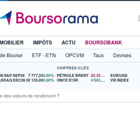
MOBILIER
IMPÔTS
ACTU
BOURSOBANK
 de Bourse
ETF - ETN
OPCVM
Taux
Devises
CHIFFRES-CLÉS
NI S&P SEP26
7 777,25
0,00%
PÉTROLE BRENT
82,35
$US
EUR/USD
ASDAQ DEC26
30 135,00
0,00%
ONCE D'OR
4 342,26
$US
VIX INDEX
e des valeurs de rendement ?