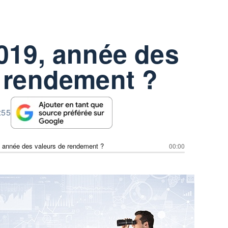
019, année des
e rendement ?
:55
, année des valeurs de rendement ?
00:00