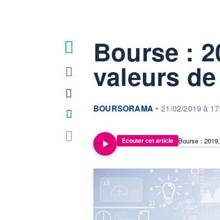
Bourse : 2
2
valeurs d
information fournie par
BOURSORAMA
•
21/02/2019 à 17
Bourse : 2019
Écouter cet article