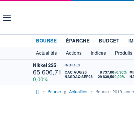
Menu
BOURSE
ÉPARGNE
BUDGET
IM
Actualités
Actions
Indices
Produits
Nikkei 225
INDICES
65 606,71
CAC AUG 26
8 737,00
+0,30%
MI
NASDAQ SEP26
29 839,50
0,00%
N
0,00%
Bourse
Actualités
Bourse : 2019, anné