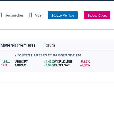
Rechercher
Aide
Espace Membre
Espace Client
Matières Premières
Forum
+ FORTES HAUSSES ET BAISSES SBF 120
1,1559
$US
UBISOFT
+4,43%
WORLDLINE
-5,12%
14,90
$US
ABIVAX
+3,54%
EUTELSAT
-4,58%