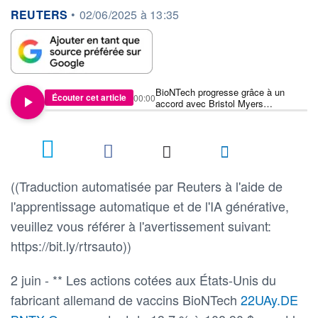
information fournie par
REUTERS
•
02/06/2025 à 13:35
BioNTech progresse grâce à un
Écouter cet article
00:00
accord avec Bristol Myers
concernant un médicament contre le
cancer
((Traduction automatisée par Reuters à l'aide de
l'apprentissage automatique et de l'IA générative,
veuillez vous référer à l'avertissement suivant:
https://bit.ly/rtrsauto))
2 juin - ** Les actions cotées aux États-Unis du
fabricant allemand de vaccins BioNTech
22UAy.DE