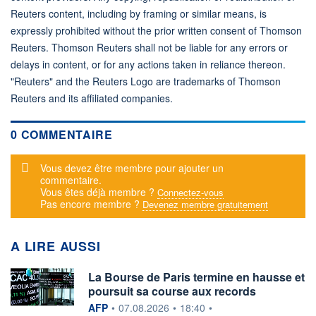
Reuters content, including by framing or similar means, is
expressly prohibited without the prior written consent of Thomson
Reuters. Thomson Reuters shall not be liable for any errors or
delays in content, or for any actions taken in reliance thereon.
"Reuters" and the Reuters Logo are trademarks of Thomson
Reuters and its affiliated companies.
0 COMMENTAIRE
Message d'alerte
Vous devez être membre pour ajouter un
commentaire.
Vous êtes déjà membre ?
Connectez-vous
Pas encore membre ?
Devenez membre gratuitement
A LIRE AUSSI
La Bourse de Paris termine en hausse et
poursuit sa course aux records
information fournie par
AFP
•
07.08.2026
•
18:40
•