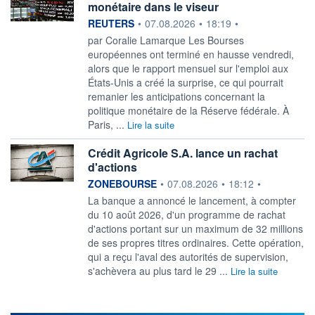
monétaire dans le viseur
information fournie par
REUTERS
•
07.08.2026
•
18:19
•
par Coralie Lamarque Les Bourses
européennes ont terminé en hausse vendredi,
alors que le rapport mensuel sur l'emploi ‌aux
États-Unis a créé la surprise, ce qui pourrait
remanier les anticipations concernant la
politique monétaire de la Réserve fédérale. À
Paris, ...
Lire la suite
Crédit Agricole S.A. lance un rachat
d'actions
information fournie par
ZONEBOURSE
•
07.08.2026
•
18:12
•
La banque a annoncé le lancement, à compter
du 10 août 2026, d'un programme de rachat
d'actions portant sur un maximum de 32 millions
de ses propres titres ordinaires. Cette opération,
qui a reçu l'aval des autorités de supervision,
s'achèvera au plus tard le 29 ...
Lire la suite