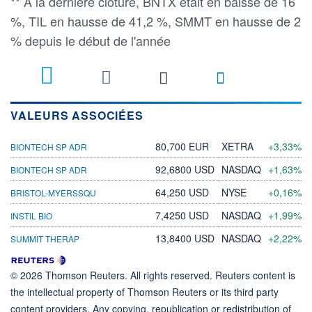
** À la dernière clôture, BNTX était en baisse de 16
%, TIL en hausse de 41,2 %, SMMT en hausse de 2
% depuis le début de l'année
VALEURS ASSOCIÉES
80,700 EUR
XETRA
+3,33%
BIONTECH SP ADR
92,6800 USD
NASDAQ
+1,63%
BIONTECH SP ADR
64,250 USD
NYSE
+0,16%
BRISTOL-MYERSSQU
7,4250 USD
NASDAQ
+1,99%
INSTIL BIO
13,8400 USD
NASDAQ
+2,22%
SUMMIT THERAP
© 2026 Thomson Reuters. All rights reserved. Reuters content is
the intellectual property of Thomson Reuters or its third party
content providers. Any copying, republication or redistribution of