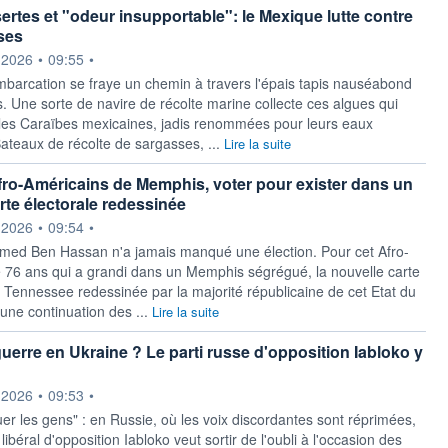
ertes et "odeur insupportable": le Mexique lutte contre
ses
ournie par
.2026
•
09:55
•
mbarcation se fraye un chemin à travers l'épais tapis nauséabond
. Une sorte de navire de récolte marine collecte ces algues qui
les Caraïbes mexicaines, jadis renommées pour leurs eaux
Bateaux de récolte de sargasses, ...
Lire la suite
fro-Américains de Memphis, voter pour exister dans un
arte électorale redessinée
ournie par
.2026
•
09:54
•
ed Ben Hassan n'a jamais manqué une élection. Pour cet Afro-
 76 ans qui a grandi dans un Memphis ségrégué, la nouvelle carte
u Tennessee redessinée par la majorité républicaine de cet Etat du
'une continuation des ...
Lire la suite
guerre en Ukraine ? Le parti russe d'opposition Iabloko y
ournie par
.2026
•
09:53
•
uer les gens" : en Russie, où les voix discordantes sont réprimées,
 libéral d'opposition Iabloko veut sortir de l'oubli à l'occasion des