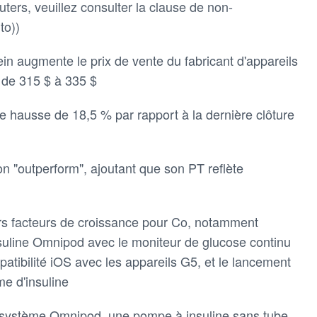
ters, veuillez consulter la clause de non-
to))
tein augmente le prix de vente du fabricant d'appareils
O
de 315 $ à 335 $
 hausse de 18,5 % par rapport à la dernière clôture
on "outperform", ajoutant que son PT reflète
eurs facteurs de croissance pour Co, notamment
nsuline Omnipod avec le moniteur de glucose continu
tibilité iOS avec les appareils G5, et le lancement
e d'insuline
e système Omnipod, une pompe à insuline sans tube