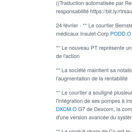
((Traduction automatisée par Reu
responsabilité https://bit.ly/rtrsau
24 février - ** Le courtier Berns
médicaux Insulet Corp
PODD.
** Le nouveau PT représente une
de l'action
** La société maintient sa notati
l'augmentation de la rentabilité
** Le courtier a souligné plusi
l'intégration de ses pompes à i
DXCM.O
G7 de Dexcom, la compa
d'une version avancée du systèm
** Le produit phare de Co est l