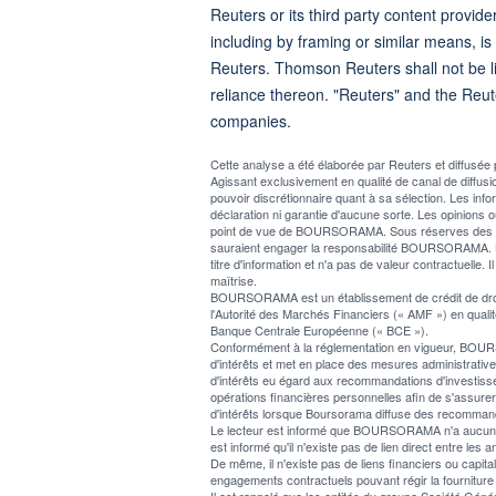
Reuters or its third party content provide
including by framing or similar means, is
Reuters. Thomson Reuters shall not be lia
reliance thereon. "Reuters" and the Reut
companies.
Cette analyse a été élaborée par Reuters et diffus
Agissant exclusivement en qualité de canal de diff
pouvoir discrétionnaire quant à sa sélection. Les info
déclaration ni garantie d'aucune sorte. Les opinions o
point de vue de BOURSORAMA. Sous réserves des lois 
sauraient engager la responsabilité BOURSORAMA. L
titre d'information et n'a pas de valeur contractuelle. I
maîtrise.
BOURSORAMA est un établissement de crédit de droit f
l'Autorité des Marchés Financiers (« AMF ») en qualité
Banque Centrale Européenne (« BCE »).
Conformément à la réglementation en vigueur, BOURSOR
d'intérêts et met en place des mesures administratives 
d'intérêts eu égard aux recommandations d'investiss
opérations financières personnelles afin de s'assur
d'intérêts lorsque Boursorama diffuse des recommand
Le lecteur est informé que BOURSORAMA n'a aucun confli
est informé qu'il n'existe pas de lien direct entre 
De même, il n'existe pas de liens financiers ou cap
engagements contractuels pouvant régir la fourniture 
Il est rappelé que les entités du groupe Société Gé