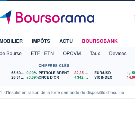
MOBILIER
IMPÔTS
ACTU
BOURSOBANK
 de Bourse
ETF - ETN
OPCVM
Taux
Devises
CHIFFRES-CLÉS
65 606,71
0,00%
PÉTROLE BRENT
82,35
$US
EUR/USD
26 319,45
+0,69%
ONCE D'OR
4 342,26
$US
VIX INDEX
14,9
PT d'Insulet en raison de la forte demande de dispositifs d'insuline