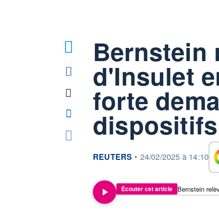
Bernstein 
d'Insulet e
forte dem
dispositifs
information fournie par
REUTERS
•
24/02/2025 à 14:10
Écouter cet article