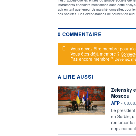
instruments financiers mentionnés dans cette analyse,
agir en tant que teneur de marché, conseiller, courti
ces sociétés. Ces circonstances ne peuvent en aucu
0 COMMENTAIRE
Message d'alerte
Vous devez être membre pour ajo
Vous êtes déjà membre ?
Connect
Pas encore membre ?
Devenez me
A LIRE AUSSI
Zelensky en
Moscou
information f
AFP
•
08.08
Le président
en Serbie, u
renforcer le 
déplacement 