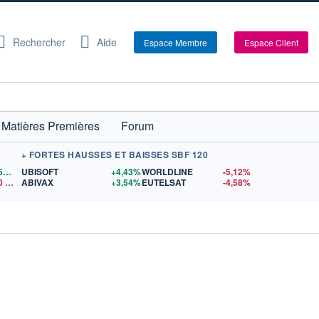
Rechercher
Aide
Espace Membre
Espace Client
Matières Premières
Forum
+ FORTES HAUSSES ET BAISSES SBF 120
1,1559
$US
UBISOFT
+4,43%
WORLDLINE
-5,12%
0
$US
ABIVAX
+3,54%
EUTELSAT
-4,58%