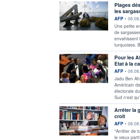
Plages dés
les sargas
information f
AFP
•
08.08
Une petite e
de sargasses
envahissent 
turquoises. 
Pour les A
Etat à la c
information f
AFP
•
08.08
Jadu Ben Ahm
Américain de
électorale d
Sud n'est qu
Arrêter la 
croit
information f
AFP
•
08.08
"Arrêter de t
le vieux parti