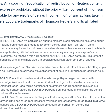
rs. Any copying, republication or redistribution of Reuters content,
 expressly prohibited without the prior written consent of Thomson
ble for any errors or delays in content, or for any actions taken in
ers Logo are trademarks of Thomson Reuters and its affiliated
ée par BOURSORAMA le 24/02/2025 à 14:10:08.
usion, BOURSORAMA n'a participé en aucune manière à son élaboration ni exercé aucun
rmations contenues dans cette analyse ont été retranscrites « en l'état », sans
u estimations qui y sont exprimées sont celles de ses auteurs et ne sauraient refléter le
applicables, ni l'information contenue, ni les analyses qui y sont exprimées ne
e contenu de l'analyse mis à disposition par BOURSORAMA est fourni uniquement à
l constitue ainsi une simple aide à la décision dont l'utilisateur conserve l'absolue
rançais agréé par l'Autorité de Contrôle Prudentiel et de Résolution (« ACPR ») et par
 de Prestataire de services d'investissement et sous la surveillance prudentielle de la
AMA établit et maintient opérationnelle une politique de gestion des conflits
et organisationnelles afin de prévenir, identifier et gérer les situations de conflits
ement diffusées. Ces règles contiennent notamment des dispositions relatives aux
er que les collaborateurs de BOURSORAMA ne sont pas dans une situation de conflits
ations d'investissement.
t d'intérêt pouvant affecter l'objectivité des analyses diffusées. A ce titre, le lecteur
les analyses diffusées et les rémunérations variables des collaborateurs de BOURSORAMA.
italistiques entre BOURSORAMA et les émetteurs concernés, en dehors des
du service de diffusion.
nérale, auquel appartient BOURSORAMA, peuvent procéder à des transactions sur les