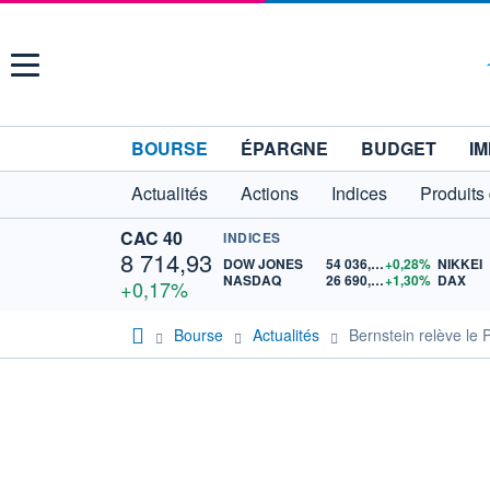
Menu
BOURSE
ÉPARGNE
BUDGET
IM
Actualités
Actions
Indices
Produits
CAC 40
INDICES
8 714,93
DOW JONES
54 036,93
+0,28%
NIKKEI
NASDAQ
26 690,62
+1,30%
DAX
+0,17%
Bourse
Actualités
Bernstein relève le 