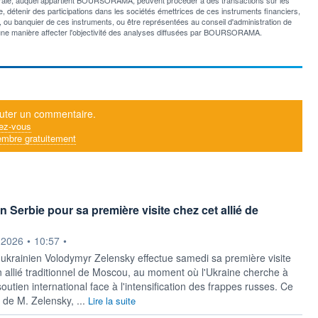
 détenir des participations dans les sociétés émettrices de ces instruments financiers,
er, ou banquier de ces instruments, ou être représentées au conseil d'administration de
ne manière affecter l'objectivité des analyses diffusées par BOURSORAMA.
uter un commentaire.
ez-vous
mbre gratuitement
 Serbie pour sa première visite chez cet allié de
ournie par
.2026
•
10:57
•
 ukrainien Volodymyr Zelensky effectue samedi sa première visite
n allié traditionnel de Moscou, au moment où l'Ukraine cherche à
soutien international face à l'intensification des frappes russes. Ce
de M. Zelensky, ...
Lire la suite