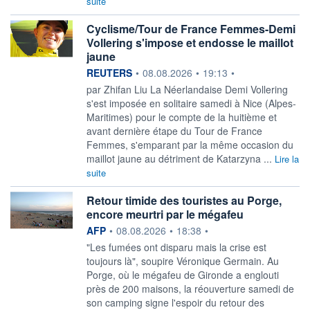
suite
Cyclisme/Tour de France Femmes-Demi
Vollering s'impose et endosse le maillot
jaune
information fournie par
REUTERS
•
08.08.2026
•
19:13
•
par Zhifan Liu La Néerlandaise Demi Vollering
s'est imposée en solitaire ‌samedi à Nice (Alpes-
Maritimes) pour le compte de la huitième et
avant dernière étape du Tour de France
Femmes, s'emparant par la même ​occasion du
maillot jaune au détriment de Katarzyna ...
Lire la
suite
Retour timide des touristes au Porge,
encore meurtri par le mégafeu
information fournie par
AFP
•
08.08.2026
•
18:38
•
"Les fumées ont disparu mais la crise est
toujours là", soupire Véronique Germain. Au
Porge, où le mégafeu de Gironde a englouti
près de 200 maisons, la réouverture samedi de
son camping signe l'espoir du retour des