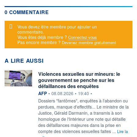
0 COMMENTAIRE
Message d'alerte
Vous devez être membre pour ajouter un
commentaire.
Vous êtes déjà membre ?
Connectez-vous
Pas encore membre ?
Devenez membre gratuitement
A LIRE AUSSI
Violences sexuelles sur mineurs: le
gouvernement se penche sur les
défaillances des enquêtes
information fournie par
AFP
•
08.08.2026
•
19:40
•
Dossiers "fantômes", enquêtes à l'abandon ou
perdues, manque d'effectifs... Le ministre de la
Justice, Gérald Darmanin, a transmis à son
homologue de l'Intérieur une note qui détaille
des défaillances majeures dans la prise en
compte des violences sexuelles faites ...
Lire la