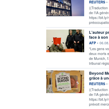
information f
REUTERS
•
((Traduction
de l'IA génér
https://bit.l
préoccupation
L'auteur p
face à son 
information f
AFP
•
06.08
"Les gens vo
deux morts e
de Munich, l'
tribunal régi
Beyond Meat
grâce à un
information f
REUTERS
•
((Traduction
de l'IA génér
https://bit.l
prévoit mercre