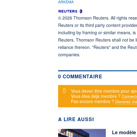
ARKEMA
© 2026 Thomson Reuters. All rights reser
Reuters or its third party content provide
including by framing or similar means, is
Reuters. Thomson Reuters shall not be lia
reliance thereon. "Reuters" and the Reut
companies.
0 COMMENTAIRE
Message d'alerte
Vous devez être membre pour ajo
Vous êtes déjà membre ?
Connect
Pas encore membre ?
Devenez me
A LIRE AUSSI
Le modèle d