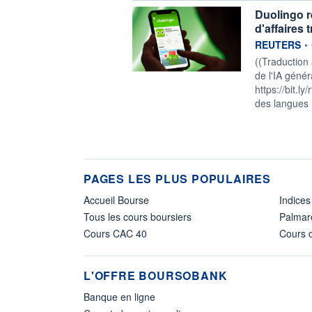
Duolingo r
d'affaires 
information f
REUTERS
•
((Traduction
de l'IA génér
https://bit.l
des langues 
PAGES LES PLUS POPULAIRES
Accueil Bourse
Indices
Tous les cours boursiers
Palmar
Cours CAC 40
Cours d
L'OFFRE BOURSOBANK
Banque en ligne