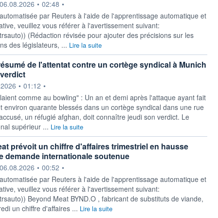
ournie par
06.08.2026
•
02:48
•
 automatisée par Reuters à l'aide de l'apprentissage automatique et
ative, veuillez vous référer à l'avertissement suivant:
y/rtrsauto)) (Rédaction révisée pour ajouter des précisions sur les
s des législateurs, ...
Lire la suite
résumé de l'attentat contre un cortège syndical à Munich
verdict
ournie par
.2026
•
01:12
•
laient comme au bowling" : Un an et demi après l'attaque ayant fait
t environ quarante blessés dans un cortège syndical dans une rue
accusé, un réfugié afghan, doit connaître jeudi son verdict. Le
onal supérieur ...
Lire la suite
 prévoit un chiffre d'affaires trimestriel en hausse
e demande internationale soutenue
ournie par
06.08.2026
•
00:52
•
 automatisée par Reuters à l'aide de l'apprentissage automatique et
ative, veuillez vous référer à l'avertissement suivant:
y/rtrsauto)) Beyond Meat BYND.O , fabricant de substituts de viande,
di un chiffre d'affaires ...
Lire la suite