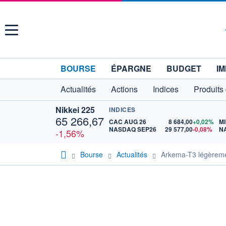
Menu
BOURSE
ÉPARGNE
BUDGET
IM
Actualités
Actions
Indices
Produits
Nikkei 225
INDICES
65 266,67
CAC AUG 26
8 684,00
+0,02%
MI
NASDAQ SEP26
29 577,00
-0,08%
N
-1,56%
Bourse
Actualités
Arkema-T3 légèremen