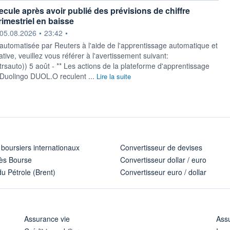
ecule après avoir publié des prévisions de chiffre
trimestriel en baisse
ournie par
05.08.2026
•
23:42
•
 automatisée par Reuters à l'aide de l'apprentissage automatique et
ative, veuillez vous référer à l'avertissement suivant:
y/rtrsauto)) 5 août - ** Les actions de la plateforme d'apprentissage
Duolingo DUOL.O reculent ...
Lire la suite
 boursiers internationaux
Convertisseur de devises
ès Bourse
Convertisseur dollar / euro
u Pétrole (Brent)
Convertisseur euro / dollar
Assurance vie
Assu