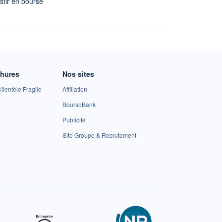
stir en bourse
A
chures
Nos sites
lientèle Fragile
Affiliation
BoursoBank
Publicité
Site Groupe & Recrutement