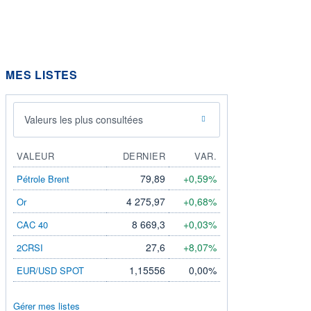
MES LISTES
Valeurs les plus consultées
VALEUR
DERNIER
VAR.
79,89
+0,59%
Pétrole Brent
4 275,97
+0,68%
Or
8 669,3
+0,03%
CAC 40
27,6
+8,07%
2CRSI
1,15556
0,00%
EUR/USD SPOT
Gérer mes listes