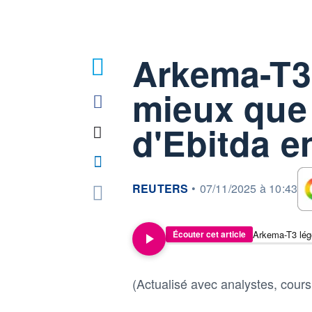
Arkema-T3
mieux que 
d'Ebitda e
information fournie par
REUTERS
•
07/11/2025 à 10:43
Arkema-T3 légè
Écouter cet article
(Actualisé avec analystes, cours