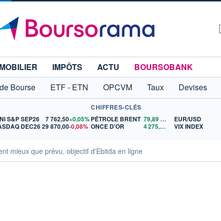
MOBILIER
IMPÔTS
ACTU
BOURSOBANK
 de Bourse
ETF - ETN
OPCVM
Taux
Devises
CHIFFRES-CLÉS
NI S&P SEP26
7 762,50
+0,05%
PÉTROLE BRENT
79,89
$US
EUR/USD
ASDAQ DEC26
29 870,00
-0,08%
ONCE D'OR
4 275,97
$US
VIX INDEX
t mieux que prévu, objectif d'Ebitda en ligne