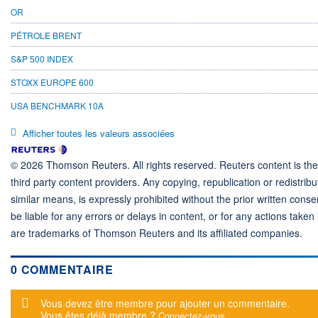
OR
PÉTROLE BRENT
S&P 500 INDEX
STOXX EUROPE 600
USA BENCHMARK 10A
Afficher toutes les valeurs associées
© 2026 Thomson Reuters. All rights reserved. Reuters content is the 
third party content providers. Any copying, republication or redistrib
similar means, is expressly prohibited without the prior written co
be liable for any errors or delays in content, or for any actions take
are trademarks of Thomson Reuters and its affiliated companies.
0 COMMENTAIRE
Message d'alerte
Vous devez être membre pour ajouter un commentaire.
Vous êtes déjà membre ?
Connectez-vous