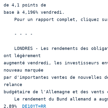
de 4,1 points de

base à 4,196% vendredi. 

    Pour un rapport complet, cliquez sur  US/ 

    - - - -

    LONDRES - Les rendements des obligations d'État de la zone euro 
ont légèrement

augmenté vendredi, les investisseurs en
nouveau marquée

par d'importantes ventes de nouvelles d
relance

budgétaire de l'Allemagne et des vents 
    Le rendement du Bund allemand a augmenté de 3,1 points de base à 
2,89%  
DE10YT=RR