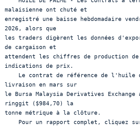
    HUILE DE PALME - Les contrats à terme sur l'huile de palme 
malaisienne ont chuté et

enregistré une baisse hebdomadaire vend
2026, alors que

les traders digèrent les données d'expo
de cargaison et

attendent les chiffres de production de
indications de prix.

    Le contrat de référence de l'huile de palme  FCPOc3  pour la 
livraison en mars sur

le Bursa Malaysia Derivatives Exchange 
ringgit ($984,70) la

tonne métrique à la clôture.

    Pour un rapport complet, cliquez sur  POI/ 
