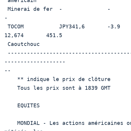
 américain                                                                   

 Minerai de fer  -              -           Indice TRJCRB       -            
-

 TOCOM           JPY341,6       -3.9        Cuivre LME          
12,674       451.5

 Caoutchouc                                                                  

 --------------------------------------------------------------------
-------------------

-- 

    ** indique le prix de clôture 

    Tous les prix sont à 1839 GMT

    EQUITES

    MONDIAL - Les actions américaines ont oscillé vers une clôture 