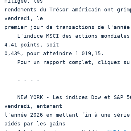
mitigée, les

rendements du Trésor américain ont grim
vendredi, le

premier jour de transactions de l'année 
    L'indice MSCI des actions mondiales  .MIWD00000PUS  a augmenté de 
4,41 points, soit

0,43%, pour atteindre 1 019,15. 

    Pour un rapport complet, cliquez sur  MKTS/GLOB 

    - - - -

    NEW YORK - Les indices Dow et S&P 500 ont terminé en hausse 
vendredi, entamant

l'année 2026 en mettant fin à une série
aidés par les gains
