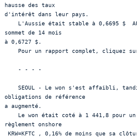
hausse des taux

d'intérêt dans leur pays.

    L'Aussie était stable à 0,6695 $  AUD=D3 , juste à côté du récent 
sommet de 14 mois

à 0,6727 $. 

    Pour un rapport complet, cliquez sur  AUD/ 

    - - - -

    SEOUL - Le won s'est affaibli, tandis que le rendement des 
obligations de référence

a augmenté.

    Le won était coté à 1 441,8 pour un dollar sur la plateforme de 
règlement onshore

 KRW=KFTC , 0,16% de moins que sa clôture précédente à 1 439,5.
