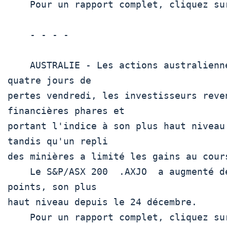
    Pour un rapport complet, cliquez sur  .SS 

    - - - -

    AUSTRALIE - Les actions australiennes ont mis fin à une série de 
quatre jours de

pertes vendredi, les investisseurs reven
financières phares et

portant l'indice à son plus haut niveau
tandis qu'un repli

des minières a limité les gains au cour
    Le S&P/ASX 200  .AXJO  a augmenté de 0,2% pour atteindre 8.727,8 
points, son plus

haut niveau depuis le 24 décembre.

    Pour un rapport complet, cliquez sur  .AX 
