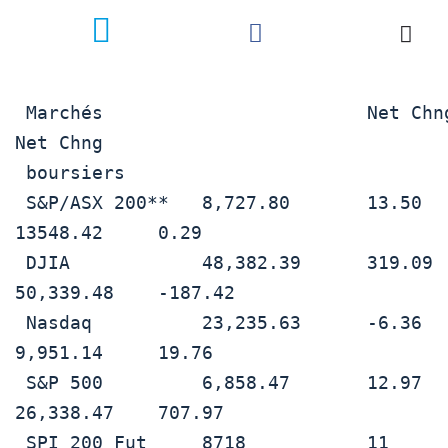
 Marchés                        Net Chng    Marchés boursiers                
Net Chng

 boursiers                                                                   

 S&P/ASX 200**   8,727.80       13.50       NZX 50**            
13548.42     0.29

 DJIA            48,382.39      319.09      NIKKEI**            
50,339.48    -187.42

 Nasdaq          23,235.63      -6.36       FTSE**              
9,951.14     19.76

 S&P 500         6,858.47       12.97       Hang Seng**         
26,338.47    707.97

 SPI 200 Fut     8718           11          STI**               