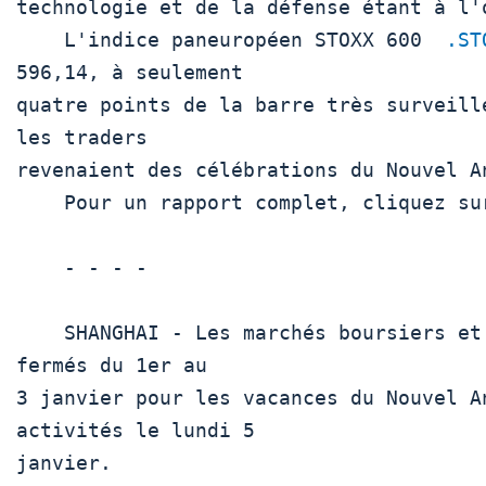
technologie et de la défense étant à l'o
    L'indice paneuropéen STOXX 600  
.ST
596,14, à seulement

quatre points de la barre très surveill
les traders

revenaient des célébrations du Nouvel An
    Pour un rapport complet, cliquez sur  .EU 

    - - - -

    SHANGHAI - Les marchés boursiers et interbancaires chinois seront 
fermés du 1er au

3 janvier pour les vacances du Nouvel A
activités le lundi 5

janvier.
