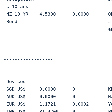
 s 10 ans                                                     

 NZ 10 YR    4.5300      0.0000       Obligation  4.8712      0

 Bond                                 s US 30                 

                                      ans                     

---------------------------------------
------------------

- 

 Devises                                                      

 SGD US$     0.0000      0            KRW US$     1,442.390   -0.26

 AUD US$     0.0000      0            NZD US$     0.5760      -0.0009

 EUR US$     1.1721      0.0002       Yen US$     156.7300    -0.08

 THB US$     31.4700     0            PHP US$     58.7850     -0.012
