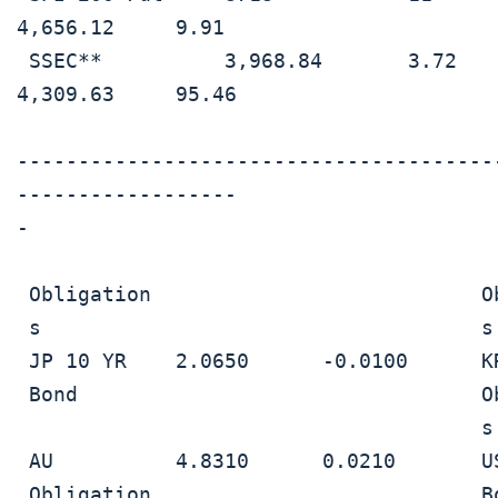
4,656.12     9.91

 SSEC**          3,968.84       3.72        KOSPI**             
4,309.63     95.46

---------------------------------------
------------------

-

 Obligation                           Obligation              

 s                                    s                       

 JP 10 YR    2.0650      -0.0100      KR          3.384       -0.001

 Bond                                 Obligation              

                                      s 10 ans                

 AU          4.8310      0.0210       US 10 YR    4.1946      0

 Obligation                           Bond                    
