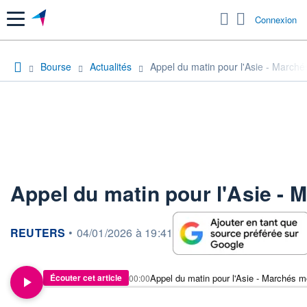
Menu
Connexion
Bourse
Actualités
Appel du matin pour l'Asie - March
Appel du matin pour l'Asie -
information fournie par
REUTERS
•
04/01/2026 à 19:41
Appel du matin pour l'Asie - Marchés 
Écouter cet article
00:00