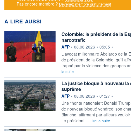
Pas encore membre ?
Devenez membre gratuitement
A LIRE AUSSI
Colombie: le président de la Es
narcotrafic
information fournie par
AFP
•
08.08.2026
•
05:05
•
L'avocat millionnaire Abelardo de la 
de président de la Colombie, qu'il affr
frappé par la violence des groupes arm
la suite
La justice bloque à nouveau la s
suprême
information fournie par
AFP
•
08.08.2026
•
01:27
•
Une "honte nationale": Donald Trump 
de nouveau bloqué vendredi son chan
Blanche, affirmant par ailleurs vouloi
Le président ...
Lire la suite