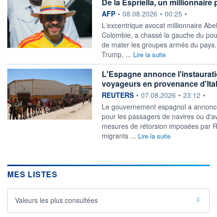
De la Espriella, un millionnair
information fournie par
AFP
•
08.08.2026
•
00:25
•
L'excentrique avocat millionnaire Abel
Colombie, a chassé la gauche du pou
de mater les groupes armés du pays.
Trump, ...
Lire la suite
L'Espagne annonce l'instauratio
voyageurs en provenance d'Ital
information fournie par
REUTERS
•
07.08.2026
•
23:12
•
‌Le gouvernement espagnol a ​annoncé 
pour les passagers ​de navires ou d'av
mesures de ‌rétorsion imposées par Ro
⁠migrants ...
Lire la suite
MES LISTES
Valeurs les plus consultées