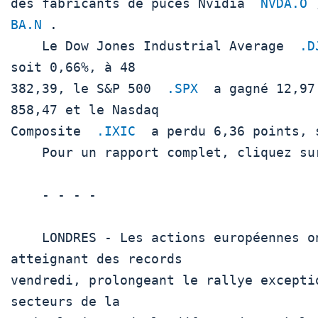
des fabricants de puces Nvidia  
NVDA.O
 
BA.N
 .

    Le Dow Jones Industrial Average  
.D
soit 0,66%, à 48

382,39, le S&P 500  
.SPX
  a gagné 12,97
858,47 et le Nasdaq

Composite  
.IXIC
  a perdu 6,36 points, 
    Pour un rapport complet, cliquez sur  .N 

    - - - -

    LONDRES - Les actions européennes ont entamé l'année 2026 en 
atteignant des records

vendredi, prolongeant le rallye excepti
secteurs de la
