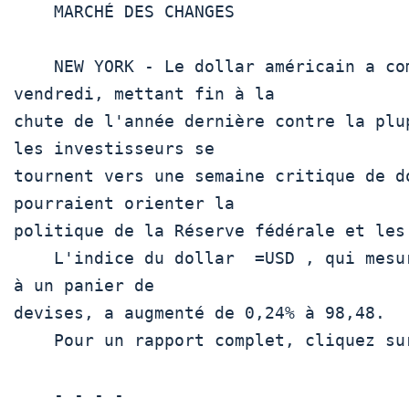
    MARCHÉ DES CHANGES

    NEW YORK - Le dollar américain a commencé 2026 plus fort 
vendredi, mettant fin à la

chute de l'année dernière contre la plu
les investisseurs se

tournent vers une semaine critique de do
pourraient orienter la

politique de la Réserve fédérale et les 
    L'indice du dollar  =USD , qui mesure le billet vert par rapport 
à un panier de

devises, a augmenté de 0,24% à 98,48.

    Pour un rapport complet, cliquez sur  USD/ 

    - - - -
