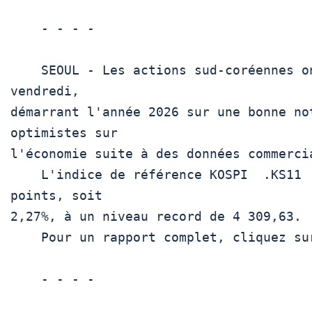
    - - - -

    SEOUL - Les actions sud-coréennes ont clôturé à un niveau record 
vendredi,

démarrant l'année 2026 sur une bonne no
optimistes sur

l'économie suite à des données commercia
    L'indice de référence KOSPI  .KS11  a clôturé en hausse de 95,46 
points, soit

2,27%, à un niveau record de 4 309,63.

    Pour un rapport complet, cliquez sur  KRW/ 

    - - - -
