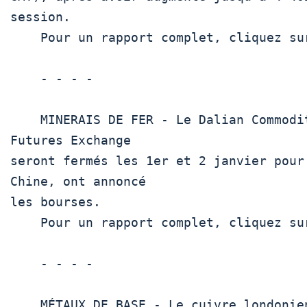
session.

    Pour un rapport complet, cliquez sur  GOL/ 

    - - - -

    MINERAIS DE FER - Le Dalian Commodity Exchange et le Shanghai 
Futures Exchange

seront fermés les 1er et 2 janvier pour
Chine, ont annoncé

les bourses.

    Pour un rapport complet, cliquez sur  IRONORE/ 

    - - - -

    MÉTAUX DE BASE - Le cuivre londonien a augmenté au début des 