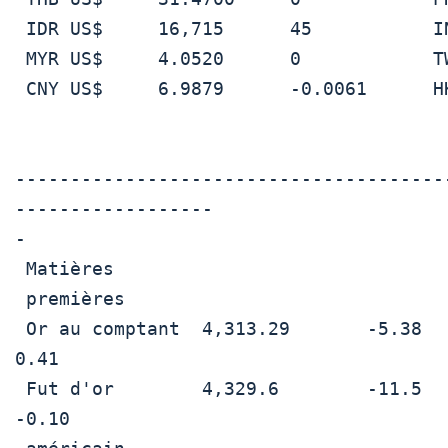
 IDR US$     16,715      45           INR US$     89.9940     0.0315

 MYR US$     4.0520      0            TWD US$     31.4190     -0.019

 CNY US$     6.9879      -0.0061      HKD US$     7.7908      0.0003

---------------------------------------
------------------

- 

 Matières                                                                    

 premières                                                                   

 Or au comptant  4,313.29       -5.38       Argent (Lon)        71.77        
0.41

 Fut d'or        4,329.6        -11.5       Brent brut          60.75        
-0.10
