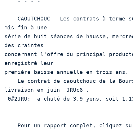
    - - - -

    CAOUTCHOUC - Les contrats à terme sur le caoutchouc japonais ont 
mis fin à une

série de huit séances de hausse, mercre
des craintes

concernant l'offre du principal product
enregistré leur

première baisse annuelle en trois ans.

    Le contrat de caoutchouc de la Bourse d'Osaka (OSE) pour 
livraison en juin  JRUc6 ,

 0#2JRU:  a chuté de 3,9 yens, soit 1,13%, à 341,6 yens (2,18) le kg.

    Pour un rapport complet, cliquez sur  RUB/T 
