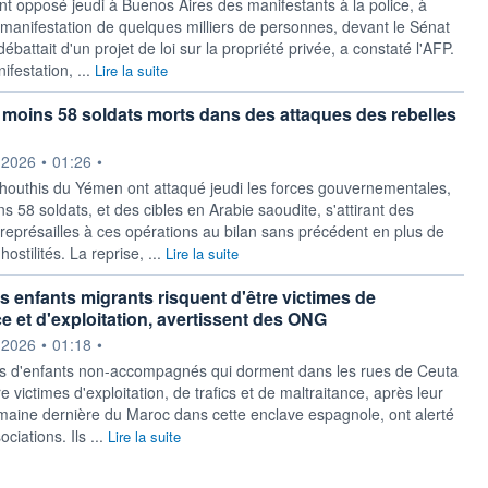
nt opposé jeudi à Buenos Aires des manifestants à la police, à
e manifestation de quelques milliers de personnes, devant le Sénat
débattait d'un projet de loi sur la propriété privée, a constaté l'AFP.
ifestation, ...
Lire la suite
moins 58 soldats morts dans des attaques des rebelles
ournie par
.2026
•
01:26
•
 houthis du Yémen ont attaqué jeudi les forces gouvernementales,
s 58 soldats, et des cibles en Arabie saoudite, s'attirant des
eprésailles à ces opérations au bilan sans précédent en plus de
ostilités. La reprise, ...
Lire la suite
es enfants migrants risquent d'être victimes de
ce et d'exploitation, avertissent des ONG
ournie par
.2026
•
01:18
•
s d'enfants non-accompagnés qui dorment dans les rues de Ceuta
re victimes d'exploitation, de trafics et de maltraitance, après leur
emaine dernière du Maroc dans cette enclave espagnole, ont alerté
ciations. Ils ...
Lire la suite