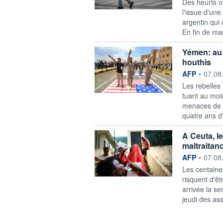
Des heurts o
l'issue d'un
argentin qui 
En fin de man
Yémen: au 
houthis
information f
AFP
•
07.08
Les rebelles
tuant au moin
menaces de r
quatre ans d'h
A Ceuta, l
maltraitan
information f
AFP
•
07.08
Les centaine
risquent d'êt
arrivée la s
jeudi des asso