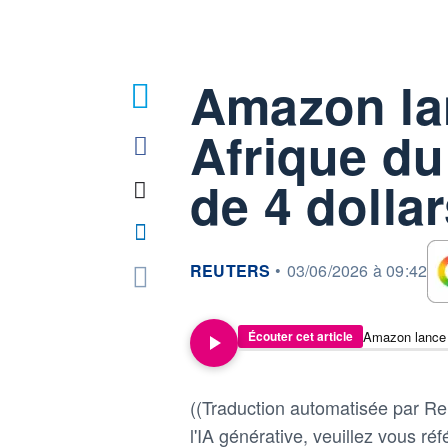
Amazon la
Afrique d
de 4 dolla
information fournie par
REUTERS
•
03/06/2026 à 09:42
Écouter cet article
((Traduction automatisée par Reu
l'IA générative, veuillez vous réfé