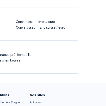
Convertisseur livres / euro
Convertisseur franc suisse / euro
rance prêt immobilier
stir en bourse
A
chures
Nos sites
lientèle Fragile
Affiliation