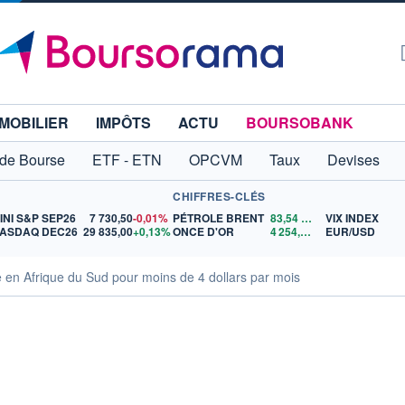
MOBILIER
IMPÔTS
ACTU
BOURSOBANK
 de Bourse
ETF - ETN
OPCVM
Taux
Devises
CHIFFRES-CLÉS
INI S&P SEP26
7 730,50
-0,01%
PÉTROLE BRENT
83,54
$US
VIX INDEX
ASDAQ DEC26
29 835,00
+0,13%
ONCE D'OR
4 254,49
$US
EUR/USD
en Afrique du Sud pour moins de 4 dollars par mois