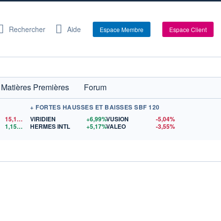
Rechercher
Aide
Espace Membre
Espace Client
Matières Premières
Forum
+ FORTES HAUSSES ET BAISSES SBF 120
15,15
$US
VIRIDIEN
+6,99%
VUSION
-5,04%
1,1522
$US
HERMES INTL
+5,17%
VALEO
-3,55%