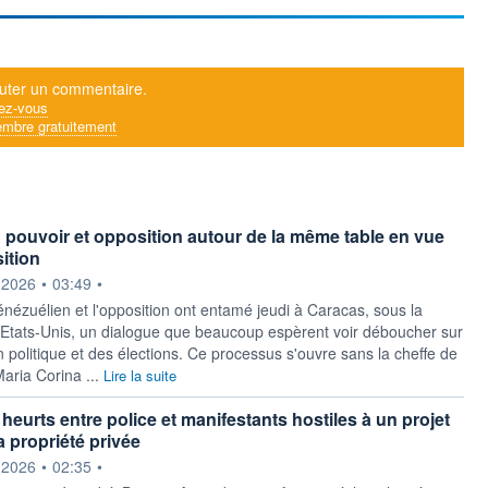
uter un commentaire.
ez-vous
mbre gratuitement
 pouvoir et opposition autour de la même table en vue
ition
ournie par
.2026
•
03:49
•
énézuélien et l'opposition ont entamé jeudi à Caracas, sous la
 Etats-Unis, un dialogue que beaucoup espèrent voir déboucher sur
n politique et des élections. Ce processus s'ouvre sans la cheffe de
Maria Corina ...
Lire la suite
heurts entre police et manifestants hostiles à un projet
la propriété privée
ournie par
.2026
•
02:35
•