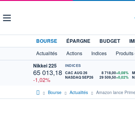
Menu
BOURSE
ÉPARGNE
BUDGET
IM
Actualités
Actions
Indices
Produits
Nikkei 225
INDICES
65 013,18
CAC AUG 26
8 718,00
+0,08%
M
NASDAQ SEP26
29 509,50
+0,02%
N
-1,02%
Bourse
Actualités
Amazon lance Prime 