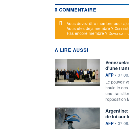
0 COMMENTAIRE
Message d'alerte
Vous devez être membre pour ajo
Vous êtes déjà membre ?
Connect
Pas encore membre ?
Devenez me
A LIRE AUSSI
Venezuela:
d'une trans
information f
AFP
•
07.08
Le pouvoir v
houlette des
une transitio
l'opposition 
Argentine: 
de loi sur 
information f
AFP
•
07.08