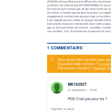
d'intérêts lorsque Boursorama diffuse des recommand
Le lecteur est informé que BOURSORAMA n'a aucun confli
est informé qu'il n'existe pas de lien direct entre 
De même, il n'existe pas de liens financiers ou cap
engagements contractuels pouvant régir la fourniture 
Il est rappelé que les entités du groupe Société Gé
instruments financiers mentionnés dans cette analyse,
agir en tant que teneur de marché, conseiller, courti
ces sociétés. Ces circonstances ne peuvent en aucu
1 COMMENTAIRE
Message d'alerte
Vous devez être membre pour ajo
Vous êtes déjà membre ?
Connect
Pas encore membre ?
Devenez me
M6162927
01 décembre
•
16:00
PDD C'est pas pour les ?
Signaler un abus