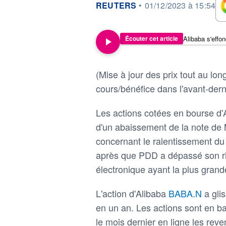
information fournie par
REUTERS
•
01/12/2023 à 15:54
Écouter cet article
(Mise à jour des prix tout au lon
cours/bénéfice dans l'avant-dern
Les actions cotées en bourse d'
d'un abaissement de la note de 
concernant le ralentissement du
après que PDD a dépassé son ri
électronique ayant la plus grand
L'action d'Alibaba
BABA.N
a gli
en un an. Les actions sont en b
le mois dernier en ligne les re