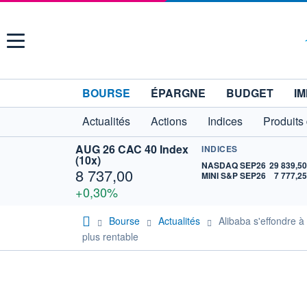
Menu
BOURSE
ÉPARGNE
BUDGET
IM
Actualités
Actions
Indices
Produits
AUG 26 CAC 40 Index
INDICES
(10x)
NASDAQ SEP26
29 839,5
8 737,00
MINI S&P SEP26
7 777,2
+0,30%
Bourse
Actualités
Alibaba s'effondre à
plus rentable