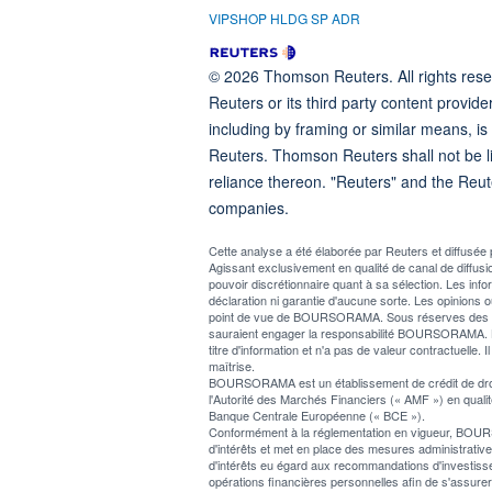
VIPSHOP HLDG SP ADR
© 2026 Thomson Reuters. All rights reser
Reuters or its third party content provide
including by framing or similar means, is
Reuters. Thomson Reuters shall not be lia
reliance thereon. "Reuters" and the Reut
companies.
Cette analyse a été élaborée par Reuters et diffus
Agissant exclusivement en qualité de canal de diff
pouvoir discrétionnaire quant à sa sélection. Les info
déclaration ni garantie d'aucune sorte. Les opinions o
point de vue de BOURSORAMA. Sous réserves des lois 
sauraient engager la responsabilité BOURSORAMA. L
titre d'information et n'a pas de valeur contractuelle. I
maîtrise.
BOURSORAMA est un établissement de crédit de droit f
l'Autorité des Marchés Financiers (« AMF ») en qualité
Banque Centrale Européenne (« BCE »).
Conformément à la réglementation en vigueur, BOURSOR
d'intérêts et met en place des mesures administratives 
d'intérêts eu égard aux recommandations d'investiss
opérations financières personnelles afin de s'assur