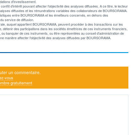
ations d'investissement.
t d'intérêt pouvant affecter l'objectivité des analyses diffusées. A ce titre, le lecteur
les analyses diffusées et les rémunérations variables des collaborateurs de BOURSORAMA.
italistiques entre BOURSORAMA et les émetteurs concernés, en dehors des
du service de diffusion.
nérale, auquel appartient BOURSORAMA, peuvent procéder à des transactions sur les
 détenir des participations dans les sociétés émettrices de ces instruments financiers,
er, ou banquier de ces instruments, ou être représentées au conseil d'administration de
ne manière affecter l'objectivité des analyses diffusées par BOURSORAMA.
uter un commentaire.
ez-vous
mbre gratuitement