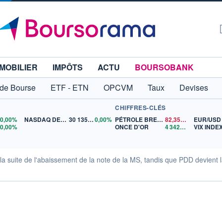
MOBILIER
IMPÔTS
ACTU
BOURSOBANK
 de Bourse
ETF - ETN
OPCVM
Taux
Devises
CHIFFRES-CLÉS
0
0,00%
NASDAQ DEC26
30 135,00
0,00%
PÉTROLE BRENT
82,35
$US
EUR/USD
5
0,00%
ONCE D'OR
4 342,26
$US
VIX INDE
 la suite de l'abaissement de la note de la MS, tandis que PDD devient