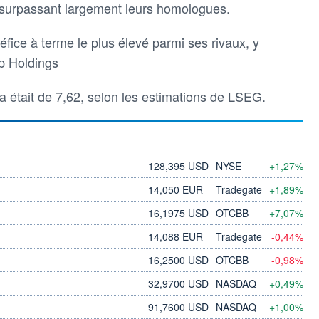
surpassant largement leurs homologues.
éfice à terme le plus élevé parmi ses rivaux, y
p Holdings
a était de 7,62, selon les estimations de LSEG.
128,395 USD
NYSE
+1,27%
14,050 EUR
Tradegate
+1,89%
16,1975 USD
OTCBB
+7,07%
14,088 EUR
Tradegate
-0,44%
16,2500 USD
OTCBB
-0,98%
32,9700 USD
NASDAQ
+0,49%
91,7600 USD
NASDAQ
+1,00%