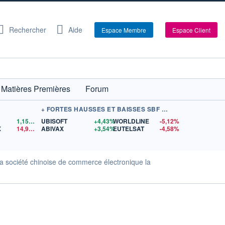
Rechercher
Aide
Espace Membre
Espace Client
Matières Premières
Forum
+ FORTES HAUSSES ET BAISSES SBF 120
1,1559
$US
UBISOFT
+4,43%
WORLDLINE
-5,12%
X
14,90
$US
ABIVAX
+3,54%
EUTELSAT
-4,58%
 la société chinoise de commerce électronique la