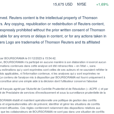
15,675 USD
NYSE
+1,69%
ved. Reuters content is the intellectual property of Thomson
rs. Any copying, republication or redistribution of Reuters content,
 expressly prohibited without the prior written consent of Thomson
ble for any errors or delays in content, or for any actions taken in
ers Logo are trademarks of Thomson Reuters and its affiliated
ée par BOURSORAMA le 01/12/2023 à 15:54:42.
usion, BOURSORAMA n'a participé en aucune manière à son élaboration ni exercé aucun
rmations contenues dans cette analyse ont été retranscrites « en l'état », sans
u estimations qui y sont exprimées sont celles de ses auteurs et ne sauraient refléter le
applicables, ni l'information contenue, ni les analyses qui y sont exprimées ne
e contenu de l'analyse mis à disposition par BOURSORAMA est fourni uniquement à
l constitue ainsi une simple aide à la décision dont l'utilisateur conserve l'absolue
rançais agréé par l'Autorité de Contrôle Prudentiel et de Résolution (« ACPR ») et par
 de Prestataire de services d'investissement et sous la surveillance prudentielle de la
AMA établit et maintient opérationnelle une politique de gestion des conflits
et organisationnelles afin de prévenir, identifier et gérer les situations de conflits
ement diffusées. Ces règles contiennent notamment des dispositions relatives aux
er que les collaborateurs de BOURSORAMA ne sont pas dans une situation de conflits