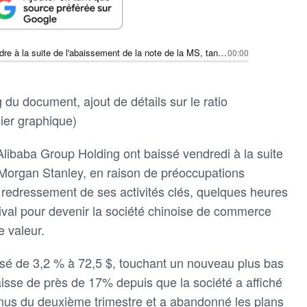
Alibaba s'effondre à la suite de l'abaissement de la note de la MS, tandis que PDD devient la société chinoise de commerce électronique la plus rentable
00:00
g du document, ajout de détails sur le ratio
ier graphique)
Alibaba Group Holding ont baissé vendredi à la suite
Morgan Stanley, en raison de préoccupations
 redressement de ses activités clés, quelques heures
val pour devenir la société chinoise de commerce
e valeur.
ssé de 3,2 % à 72,5 $, touchant un nouveau plus bas
aisse de près de 17% depuis que la société a affiché
venus du deuxième trimestre et a abandonné les plans