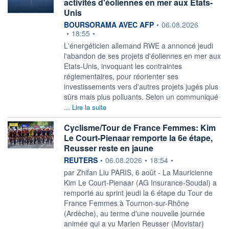
activités d'éoliennes en mer aux Etats-
Unis
information fournie par
BOURSORAMA AVEC AFP
•
06.08.2026
•
18:55
•
L'énergéticien allemand RWE a annoncé jeudi
l'abandon de ses projets d'éoliennes en mer aux
Etats-Unis, invoquant les contraintes
réglementaires, pour réorienter ses
investissements vers d'autres projets jugés plus
sûrs mais plus polluants. Selon un communiqué
...
Lire la suite
Cyclisme/Tour de France Femmes: Kim
Le Court-Pienaar remporte la 6e étape,
Reusser reste en jaune
information fournie par
REUTERS
•
06.08.2026
•
18:54
•
par Zhifan Liu PARIS, 6 août - La Mauricienne
Kim Le Court-Pienaar (AG ‌Insurance-Soudal) a
remporté au sprint jeudi la 6 étape du Tour de
France Femmes à Tournon-sur-Rhône
(Ardèche), au ​terme d'une nouvelle journée
animée qui a vu Marlen Reusser (Movistar)