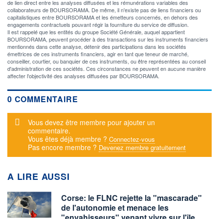
de lien direct entre les analyses diffusées et les rémunérations variables des
collaborateurs de BOURSORAMA. De même, il n'existe pas de liens financiers ou
capitalistiques entre BOURSORAMA et les émetteurs concernés, en dehors des
engagements contractuels pouvant régir la fourniture du service de diffusion.
Il est rappelé que les entités du groupe Société Générale, auquel appartient
BOURSORAMA, peuvent procéder à des transactions sur les instruments financiers
mentionnés dans cette analyse, détenir des participations dans les sociétés
émettrices de ces instruments financiers, agir en tant que teneur de marché,
conseiller, courtier, ou banquier de ces instruments, ou être représentées au conseil
d'administration de ces sociétés. Ces circonstances ne peuvent en aucune manière
affecter l'objectivité des analyses diffusées par BOURSORAMA.
0 COMMENTAIRE
Message d'alerte
Vous devez être membre pour ajouter un
commentaire.
Vous êtes déjà membre ?
Connectez-vous
Pas encore membre ?
Devenez membre gratuitement
A LIRE AUSSI
Corse: le FLNC rejette la "mascarade"
de l'autonomie et menace les
"envahisseurs" venant vivre sur l'île