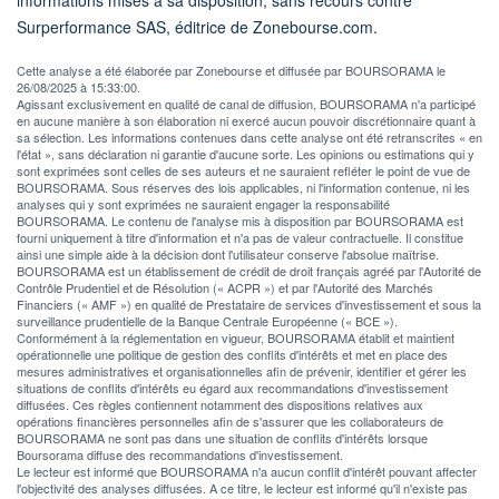
Surperformance SAS, éditrice de Zonebourse.com.
Cette analyse a été élaborée par Zonebourse et diffusée par BOURSORAMA le
26/08/2025 à 15:33:00.
Agissant exclusivement en qualité de canal de diffusion, BOURSORAMA n'a participé
en aucune manière à son élaboration ni exercé aucun pouvoir discrétionnaire quant à
sa sélection. Les informations contenues dans cette analyse ont été retranscrites « en
l'état », sans déclaration ni garantie d'aucune sorte. Les opinions ou estimations qui y
sont exprimées sont celles de ses auteurs et ne sauraient refléter le point de vue de
BOURSORAMA. Sous réserves des lois applicables, ni l'information contenue, ni les
analyses qui y sont exprimées ne sauraient engager la responsabilité
BOURSORAMA. Le contenu de l'analyse mis à disposition par BOURSORAMA est
fourni uniquement à titre d'information et n'a pas de valeur contractuelle. Il constitue
ainsi une simple aide à la décision dont l'utilisateur conserve l'absolue maîtrise.
BOURSORAMA est un établissement de crédit de droit français agréé par l'Autorité de
Contrôle Prudentiel et de Résolution (« ACPR ») et par l'Autorité des Marchés
Financiers (« AMF ») en qualité de Prestataire de services d'investissement et sous la
surveillance prudentielle de la Banque Centrale Européenne (« BCE »).
Conformément à la réglementation en vigueur, BOURSORAMA établit et maintient
opérationnelle une politique de gestion des conflits d'intérêts et met en place des
mesures administratives et organisationnelles afin de prévenir, identifier et gérer les
situations de conflits d'intérêts eu égard aux recommandations d'investissement
diffusées. Ces règles contiennent notamment des dispositions relatives aux
opérations financières personnelles afin de s'assurer que les collaborateurs de
BOURSORAMA ne sont pas dans une situation de conflits d'intérêts lorsque
Boursorama diffuse des recommandations d'investissement.
Le lecteur est informé que BOURSORAMA n'a aucun conflit d'intérêt pouvant affecter
l'objectivité des analyses diffusées. A ce titre, le lecteur est informé qu'il n'existe pas