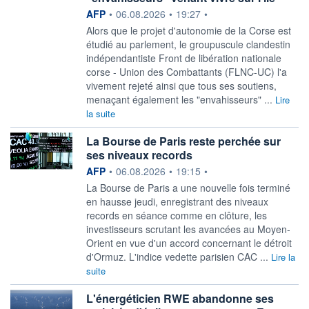
information fournie par
AFP
•
06.08.2026
•
19:27
•
Alors que le projet d'autonomie de la Corse est
étudié au parlement, le groupuscule clandestin
indépendantiste Front de libération nationale
corse - Union des Combattants (FLNC-UC) l'a
vivement rejeté ainsi que tous ses soutiens,
menaçant également les "envahisseurs" ...
Lire
la suite
La Bourse de Paris reste perchée sur
ses niveaux records
information fournie par
AFP
•
06.08.2026
•
19:15
•
La Bourse de Paris a une nouvelle fois terminé
en hausse jeudi, enregistrant des niveaux
records en séance comme en clôture, les
investisseurs scrutant les avancées au Moyen-
Orient en vue d'un accord concernant le détroit
d'Ormuz. L'indice vedette parisien CAC ...
Lire la
suite
L'énergéticien RWE abandonne ses