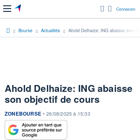
Menu
Connexion
Bourse
Actualités
Ahold Delhaize: ING abaisse son obj
Ahold Delhaize: ING abaisse
son objectif de cours
information fournie par
ZONEBOURSE
•
26/08/2025 à 15:33