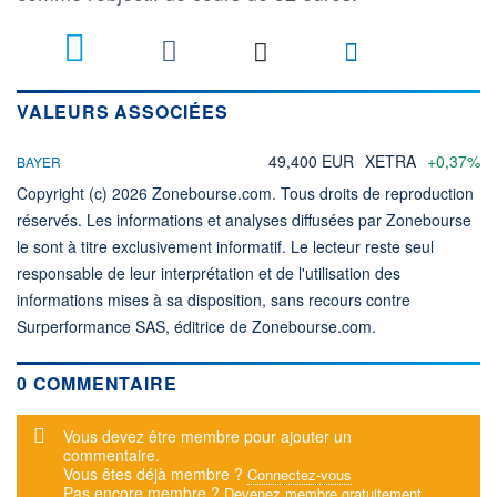
VALEURS ASSOCIÉES
49,400 EUR
XETRA
+0,37%
BAYER
Copyright (c) 2026 Zonebourse.com. Tous droits de reproduction
réservés. Les informations et analyses diffusées par Zonebourse
le sont à titre exclusivement informatif. Le lecteur reste seul
responsable de leur interprétation et de l'utilisation des
informations mises à sa disposition, sans recours contre
Surperformance SAS, éditrice de Zonebourse.com.
0 COMMENTAIRE
Message d'alerte
Vous devez être membre pour ajouter un
commentaire.
Vous êtes déjà membre ?
Connectez-vous
Pas encore membre ?
Devenez membre gratuitement