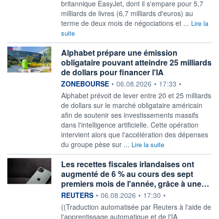
britannique EasyJet, dont il s'empare pour 5,7
milliards de livres (6,7 milliards d'euros) au
terme de deux mois de négociations et ...
Lire la
suite
Alphabet prépare une émission
obligataire pouvant atteindre 25 milliards
de dollars pour financer l'IA
information fournie par
ZONEBOURSE
•
06.08.2026
•
17:33
•
Alphabet prévoit de lever entre 20 et 25 milliards
de dollars sur le marché obligataire américain
afin de soutenir ses investissements massifs
dans l'intelligence artificielle. Cette opération
intervient alors que l'accélération des dépenses
du groupe pèse sur ...
Lire la suite
Les recettes fiscales irlandaises ont
augmenté de 6 % au cours des sept
premiers mois de l'année, grâce à une…
information fournie par
REUTERS
•
06.08.2026
•
17:30
•
((Traduction automatisée par Reuters à l'aide de
l'apprentissage automatique et de l'IA