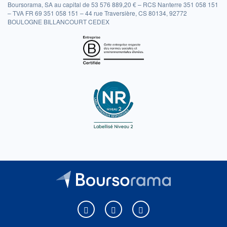
Boursorama, SA au capital de 53 576 889,20 € – RCS Nanterre 351 058 151
– TVA FR 69 351 058 151 – 44 rue Traversière, CS 80134, 92772
BOULOGNE BILLANCOURT CEDEX
Boursorama sur Facebook
Boursorama sur X
Boursorama sur Youtu