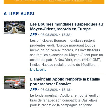
A LIRE AUSSI
Les Bourses mondiales suspendues au
Moyen-Orient, records en Europe
information fournie par
AFP
•
06.08.2026
•
18:32
•
Les principales Bourses mondiales restent
prudentes jeudi, l'Europe marquant tout de
même de nouveaux records, les investisseurs
scrutant les avancées au Moyen-Orient pour un
accord de paix. A New York, vers 16H00 GMT,
l'indice Nasdaq restait proche de l'équilibre ...
Lire la suite
L'américain Apollo remporte la bataille
pour racheter EasyJet
information fournie par
AFP
•
06.08.2026
•
18:18
•
Le fonds américain Apollo a remporté jeudi un
bras de fer avec son compatriote Castlelake
pour le rachat de la compagnie aérienne