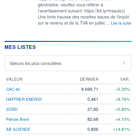
générative, veuillez vous référer à
l'avertissement suivant: https://bit.ly/rtrsauto))
Une forte hausse des recettes issues de l'impôt
sur le revenu et de la TVA en juillet ...
Lire la suite
MES LISTES
Valeurs les plus consultées
VALEUR
DERNIER
VAR.
8 699,71
+0,35%
CAC 40
0,461
+9,76%
HAFFNER ENERGY
27,82
+0,80%
2CRSI
82,68
+4,10%
Pétrole Brent
0,806
+14,81%
AB SCIENCE