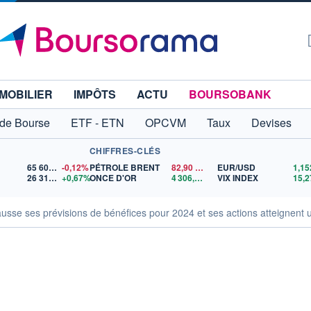
MOBILIER
IMPÔTS
ACTU
BOURSOBANK
 de Bourse
ETF - ETN
OPCVM
Taux
Devises
CHIFFRES-CLÉS
65 606,71
-0,12%
PÉTROLE BRENT
82,90
$US
EUR/USD
26 315,91
+0,67%
ONCE D'OR
4 306,51
$US
VIX INDEX
15,2
ausse ses prévisions de bénéfices pour 2024 et ses actions atteignent 