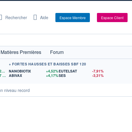
Rechercher
Aide
Espace Membre
Espace Client
Matières Premières
Forum
+ FORTES HAUSSES ET BAISSES SBF 120
1,1529
$US
NANOBIOTIX
+4,52%
EUTELSAT
-7,91%
7
$US
ABIVAX
+4,17%
SES
-3,31%
un niveau record