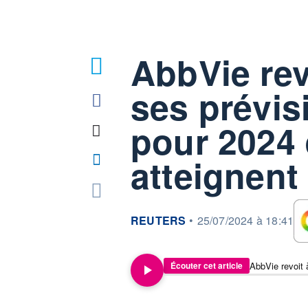
AbbVie rev
ses prévis
pour 2024 
atteignent
information fournie par
REUTERS
•
25/07/2024 à 18:41
Écouter cet article