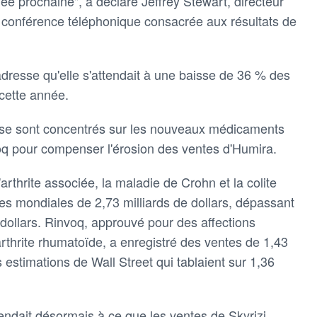
ée prochaine", a déclaré Jeffrey Stewart, directeur
 conférence téléphonique consacrée aux résultats de
'adresse qu'elle s'attendait à une baisse de 36 % des
cette année.
rs se sont concentrés sur les nouveaux médicaments
q pour compenser l'érosion des ventes d'Humira.
 l'arthrite associée, la maladie de Crohn et la colite
es mondiales de 2,73 milliards de dollars, dépassant
e dollars. Rinvoq, approuvé pour des affections
yarthrite rhumatoïde, a enregistré des ventes de 1,43
s estimations de Wall Street qui tablaient sur 1,36
ttendait désormais à ce que les ventes de Skyrizi