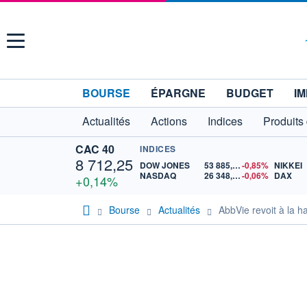
Menu
BOURSE
ÉPARGNE
BUDGET
IM
Actualités
Actions
Indices
Produits
CAC 40
INDICES
8 712,25
DOW JONES
53 885,10
-0,85%
NIKKEI
NASDAQ
26 348,35
-0,06%
DAX
+0,14%
Bourse
Actualités
AbbVie revoit à la h