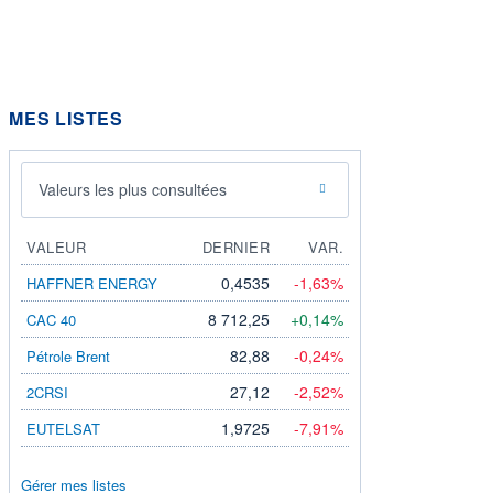
MES LISTES
Valeurs les plus consultées
VALEUR
DERNIER
VAR.
0,4535
-1,63%
HAFFNER ENERGY
8 712,25
+0,14%
CAC 40
82,88
-0,24%
Pétrole Brent
27,12
-2,52%
2CRSI
1,9725
-7,91%
EUTELSAT
Gérer mes listes