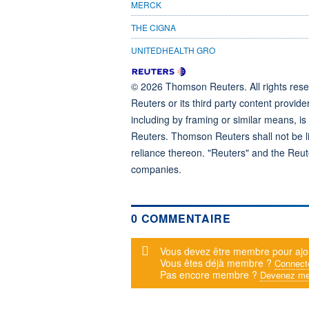
MERCK
THE CIGNA
UNITEDHEALTH GRO
© 2026 Thomson Reuters. All rights reser
Reuters or its third party content provide
including by framing or similar means, is
Reuters. Thomson Reuters shall not be lia
reliance thereon. "Reuters" and the Reut
companies.
0 COMMENTAIRE
Message d'alerte
Vous devez être membre pour ajo
Vous êtes déjà membre ?
Connect
Pas encore membre ?
Devenez me