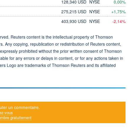
128,340 USD
NYSE
0,00%
275,215 USD
NYSE
+1,75%
403,930 USD
NYSE
-2,14%
ved. Reuters content is the intellectual property of Thomson
rs. Any copying, republication or redistribution of Reuters content,
 expressly prohibited without the prior written consent of Thomson
ble for any errors or delays in content, or for any actions taken in
ers Logo are trademarks of Thomson Reuters and its affiliated
uter un commentaire.
ez-vous
mbre gratuitement