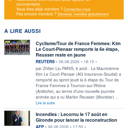
commentaire.
Vous êtes déjà membre ?
Connectez-vous
Pas encore membre ?
Devenez membre gratuitement
A LIRE AUSSI
Cyclisme/Tour de France Femmes: Kim
Le Court-Pienaar remporte la 6e étape,
Reusser reste en jaune
information fournie par
REUTERS
•
06.08.2026
•
18:15
•
par Zhifan Liu PARIS, ‌6 août - La Mauricienne
Kim ​Le Court-Pienaar (AG Insurance-Soudal) a
remporté au sprint jeudi la 6 étape du ​Tour de
France Femmes à Tournon-sur-Rhône
(Ardèche), au ​terme d'une nouvelle ⁠journée
animée qui a vu ‌Marlen Reusser (Movistar) ...
Lire la suite
Incendies : Lecornu le 17 août en
Gironde pour lancer la reconstruction
information fournie par
AFP
•
06.08.2026
•
17:55
•