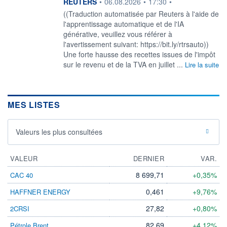
information fournie par
REUTERS
•
06.08.2026
•
17:30
•
((Traduction automatisée par Reuters à l'aide de
l'apprentissage automatique et de l'IA
générative, veuillez vous référer à
l'avertissement suivant: https://bit.ly/rtrsauto))
Une forte hausse des recettes issues de l'impôt
sur le revenu et de la TVA en juillet ...
Lire la suite
MES LISTES
Valeurs les plus consultées
VALEUR
DERNIER
VAR.
8 699,71
+0,35%
CAC 40
0,461
+9,76%
HAFFNER ENERGY
27,82
+0,80%
2CRSI
82,69
+4,12%
Pétrole Brent