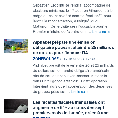
Sébastien Lecornu se rendra, accompagné de
plusieurs ministres, le 17 août en Gironde, où le
mégafeu est considéré comme "maîtrisé", pour
lancer la reconstruction, a indiqué jeudi
Matignon. Cette visite sera l'occasion pour le
Premier ministre de "s'entretenir ...
Lire la suite
Alphabet prépare une émission
obligataire pouvant atteindre 25 milliards
de dollars pour financer l'IA
information fournie par
ZONEBOURSE
•
06.08.2026
•
17:33
•
Alphabet prévoit de lever entre 20 et 25 milliards
de dollars sur le marché obligataire américain
afin de soutenir ses investissements massifs
dans l'intelligence artificielle. Cette opération
intervient alors que l'accélération des dépenses
du groupe pèse sur ...
Lire la suite
Les recettes fiscales irlandaises ont
augmenté de 6 % au cours des sept
premiers mois de l'année, grâce à une…