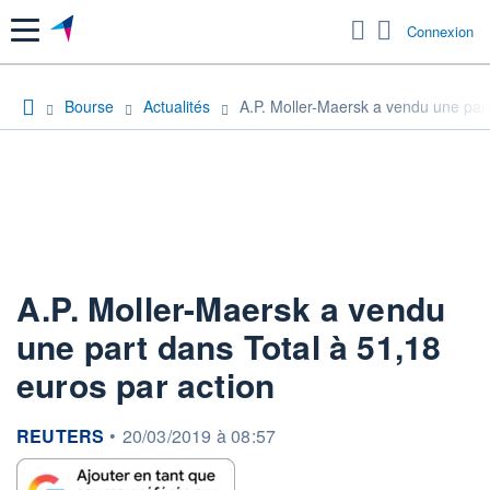
Menu
Connexion
Bourse
Actualités
A.P. Moller-Maersk a vendu une part
A.P. Moller-Maersk a vendu
une part dans Total à 51,18
euros par action
information fournie par
REUTERS
•
20/03/2019 à 08:57