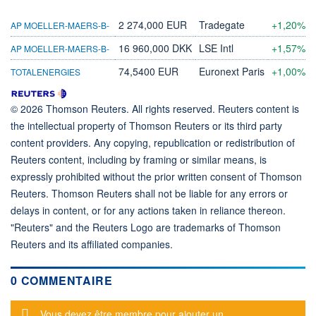
2 274,000 EUR
Tradegate
+1,20%
AP MOELLER-MAERS-B-
16 960,000 DKK
LSE Intl
+1,57%
AP MOELLER-MAERS-B-
74,5400 EUR
Euronext Paris
+1,00%
TOTALENERGIES
© 2026 Thomson Reuters. All rights reserved. Reuters content is
the intellectual property of Thomson Reuters or its third party
content providers. Any copying, republication or redistribution of
Reuters content, including by framing or similar means, is
expressly prohibited without the prior written consent of Thomson
Reuters. Thomson Reuters shall not be liable for any errors or
delays in content, or for any actions taken in reliance thereon.
"Reuters" and the Reuters Logo are trademarks of Thomson
Reuters and its affiliated companies.
0 COMMENTAIRE
Message d'alerte
Vous devez être membre pour ajouter un