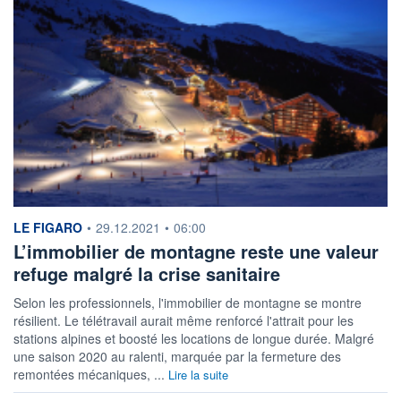
information fournie par
LE FIGARO
•
29.12.2021
•
06:00
L’immobilier de montagne reste une valeur
refuge malgré la crise sanitaire
Selon les professionnels, l'immobilier de montagne se montre
résilient. Le télétravail aurait même renforcé l'attrait pour les
stations alpines et boosté les locations de longue durée. Malgré
une saison 2020 au ralenti, marquée par la fermeture des
remontées mécaniques, ...
Lire la suite