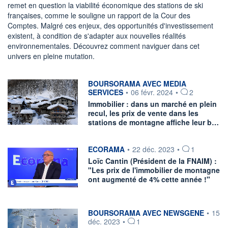
remet en question la viabilité économique des stations de ski
françaises, comme le souligne un rapport de la Cour des
Comptes. Malgré ces enjeux, des opportunités d'investissement
existent, à condition de s'adapter aux nouvelles réalités
environnementales. Découvrez comment naviguer dans cet
univers en pleine mutation.
information fournie par
BOURSORAMA AVEC MEDIA
SERVICES
•
06 févr. 2024
•
2
Immobilier : dans un marché en plein
recul, les prix de vente dans les
stations de montagne affiche leur b…
information fournie par
ECORAMA
•
22 déc. 2023
•
1
Loïc Cantin (Président de la FNAIM) :
"Les prix de l'immobilier de montagne
ont augmenté de 4% cette année !"
information fournie par
BOURSORAMA AVEC NEWSGENE
•
15
déc. 2023
•
1