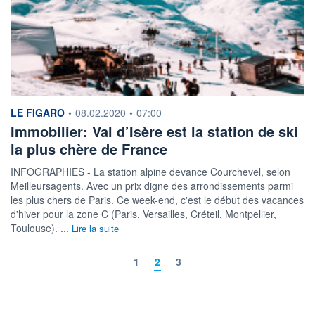
information fournie par
LE FIGARO
•
08.02.2020
•
07:00
Immobilier: Val d’Isère est la station de ski
la plus chère de France
INFOGRAPHIES - La station alpine devance Courchevel, selon
Meilleursagents. Avec un prix digne des arrondissements parmi
les plus chers de Paris. Ce week-end, c'est le début des vacances
d'hiver pour la zone C (Paris, Versailles, Créteil, Montpellier,
Toulouse). ...
Lire la suite
1
2
3