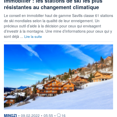
Immobilier : les stations de ski les plus
résistantes au changement climatique
Le conseil en immobilier haut de gamme Savills classe 61 stations
de ski mondiales selon la qualité de leur enneigement. Un
précieux outil d’aide à la décision pour ceux qui envisagent
d’investir à la montagne. Une mine d’informations pour ceux qui y
sont déjà ...
Lire la suite
information fournie par
MINGZI
•
09.02.2022
•
05:55
•
16