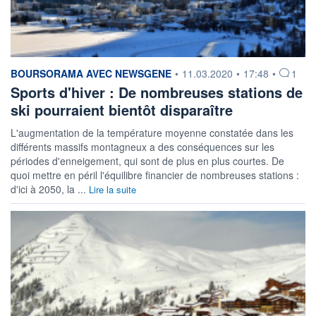
information fournie par
BOURSORAMA AVEC NEWSGENE
•
11.03.2020
•
17:48
•
1
Sports d'hiver : De nombreuses stations de
ski pourraient bientôt disparaître
L'augmentation de la température moyenne constatée dans les
différents massifs montagneux a des conséquences sur les
périodes d'enneigement, qui sont de plus en plus courtes. De
quoi mettre en péril l'équilibre financier de nombreuses stations :
d'ici à 2050, la ...
Lire la suite