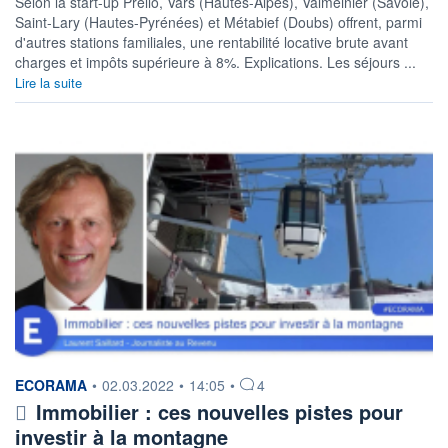
Selon la start-up Prello, Vars (Hautes-Alpes), Valmeinier (Savoie),
Saint-Lary (Hautes-Pyrénées) et Métabief (Doubs) offrent, parmi
d'autres stations familiales, une rentabilité locative brute avant
charges et impôts supérieure à 8%. Explications. Les séjours ...
Lire la suite
information fournie par
ECORAMA
•
02.03.2022
•
14:05
•
4
Immobilier : ces nouvelles pistes pour
investir à la montagne