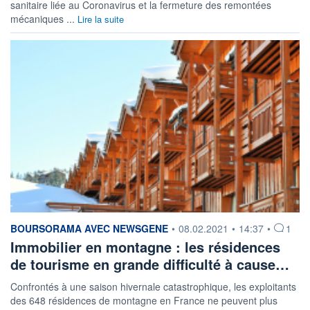
sanitaire liée au Coronavirus et la fermeture des remontées
mécaniques ...
Lire la suite
information fournie par
BOURSORAMA AVEC NEWSGENE
•
08.02.2021
•
14:37
•
1
Immobilier en montagne : les résidences
de tourisme en grande difficulté à cause…
Confrontés à une saison hivernale catastrophique, les exploitants
des 648 résidences de montagne en France ne peuvent plus