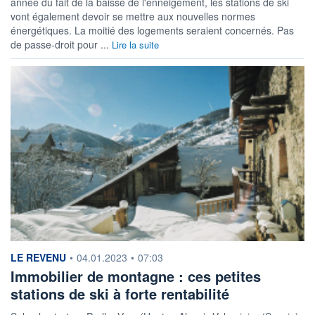
année du fait de la baisse de l'enneigement, les stations de ski
vont également devoir se mettre aux nouvelles normes
énergétiques. La moitié des logements seraient concernés. Pas
de passe-droit pour ...
Lire la suite
information fournie par
LE REVENU
•
04.01.2023
•
07:03
Immobilier de montagne : ces petites
stations de ski à forte rentabilité