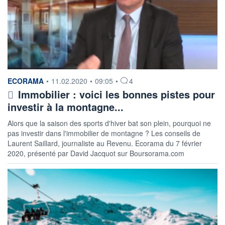
information fournie par
ECORAMA
•
11.02.2020
•
09:05
•
4
Immobilier : voici les bonnes pistes pour
investir à la montagne...
Alors que la saison des sports d'hiver bat son plein, pourquoi ne
pas investir dans l'immobilier de montagne ? Les conseils de
Laurent Saillard, journaliste au Revenu. Ecorama du 7 février
2020, présenté par David Jacquot sur Boursorama.com