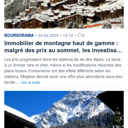
information fournie par
BOURSORAMA
•
24.02.2020
•
15:15
•
8
Immobilier de montagne haut de gamme :
malgré des prix au sommet, les investiss…
Les prix progressent dans les stations de ski des Alpes. La faute
à un foncier rare et cher, même si les modifications récentes des
plans locaux d'urbanisme ont des effets différents selon les
stations. Megève devrait avoir une offre plus abondante sous peu
tandis ...
Lire la suite