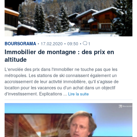
information fournie par
BOURSORAMA
•
17.02.2020
•
09:50
•
1
Immobilier de montagne : des prix en
altitude
L'envolée des prix dans l'immobilier ne touche pas que les
métropoles. Les stations de ski connaissent également un
accroissement de leur activité immobilière, qu'il s'agisse de
location pour les vacances ou d'un achat dans un objectif
d'investissement. Explications ...
Lire la suite