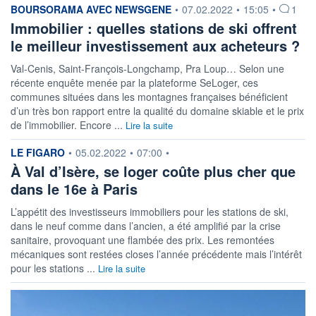
information fournie par
BOURSORAMA AVEC NEWSGENE
•
07.02.2022
•
15:05
•
1
Immobilier : quelles stations de ski offrent
le meilleur investissement aux acheteurs ?
Val-Cenis, Saint-François-Longchamp, Pra Loup… Selon une
récente enquête menée par la plateforme SeLoger, ces
communes situées dans les montagnes françaises bénéficient
d’un très bon rapport entre la qualité du domaine skiable et le prix
de l’immobilier. Encore ...
Lire la suite
information fournie par
LE FIGARO
•
05.02.2022
•
07:00
•
À Val d’Isère, se loger coûte plus cher que
dans le 16e à Paris
L’appétit des investisseurs immobiliers pour les stations de ski,
dans le neuf comme dans l’ancien, a été amplifié par la crise
sanitaire, provoquant une flambée des prix. Les remontées
mécaniques sont restées closes l’année précédente mais l’intérêt
pour les stations ...
Lire la suite