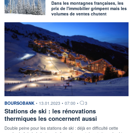
Dans les montagnes françaises, les
prix de l'immobilier grimpent mais les
volumes de ventes chutent
information fournie par
BOURSOBANK
•
13.01.2023
•
07:00
•
3
Stations de ski : les rénovations
thermiques les concernent aussi
Double peine pour les stations de ski : déjà en difficulté cette