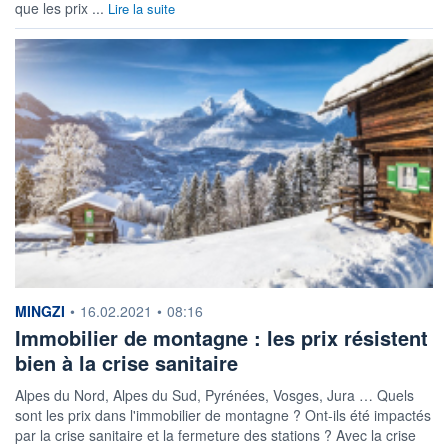
que les prix ...
Lire la suite
information fournie par
MINGZI
•
16.02.2021
•
08:16
Immobilier de montagne : les prix résistent
bien à la crise sanitaire
Alpes du Nord, Alpes du Sud, Pyrénées, Vosges, Jura … Quels
sont les prix dans l'immobilier de montagne ? Ont-ils été impactés
par la crise sanitaire et la fermeture des stations ? Avec la crise