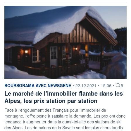
information fournie par
BOURSORAMA AVEC NEWSGENE
•
22.12.2021
•
15:06
•
5
Le marché de l'immobilier flambe dans les
Alpes, les prix station par station
Face à l'engouement des Français pour l'immobilier de
montagne, l'offre peine à satisfaire la demande. Les prix ont donc
tendance à augmenter dans la quasi-totalité des stations de ski
des Alpes. Les domaines de la Savoie sont les plus chers tandis