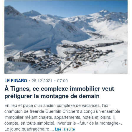
information fournie par
LE FIGARO
•
26.12.2021
•
07:00
À Tignes, ce complexe immobilier veut
préfigurer la montagne de demain
En lieu et place d'un ancien complexe de vacances, l'ex-
champion de freeride Guerlain Chicherit a conçu un ensemble
immobilier mêlant chalets, appartements, hôtels et loisirs. Il
compte, en toute simplicité, inventer le «futur de la montagne».
Le jeune quadragénaire ...
Lire la suite