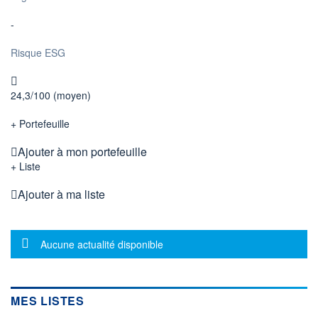
-
Risque ESG
24,3/100 (moyen)
+ Portefeuille
Ajouter à mon portefeuille
+ Liste
Ajouter à ma liste
Message d'information
Aucune actualité disponible
MES LISTES