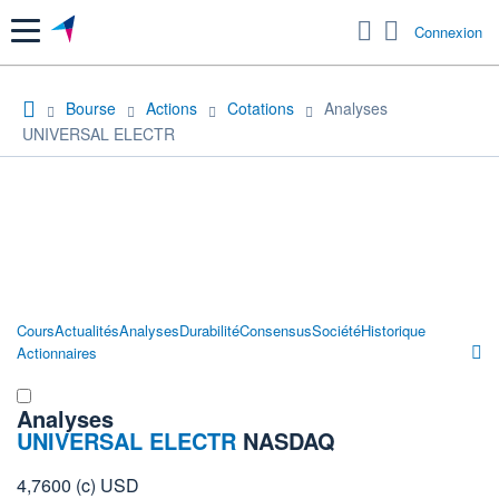
Menu
Connexion
Bourse
Actions
Cotations
Analyses
UNIVERSAL ELECTR
Cours
Actualités
Analyses
Durabilité
Consensus
Société
Historique
Actionnaires
Analyses
UNIVERSAL ELECTR
NASDAQ
4,7600
(c)
USD