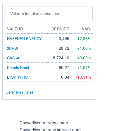
Valeurs les plus consultées
VALEUR
DERNIER
VAR.
0,495
+17,86%
HAFFNER ENERGY
28,72
+4,06%
2CRSI
8 724,19
+0,63%
CAC 40
80,27
+1,07%
Pétrole Brent
0,04
-10,11%
BIOPHYTIS
Gérer mes listes
Convertisseur livres / euro
Convertisseur franc suisse / euro