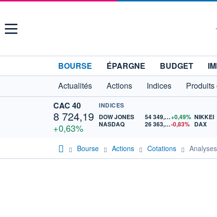
Menu
BOURSE
ÉPARGNE
BUDGET
IM
Actualités
Actions
Indices
Produits
CAC 40
INDICES
8 724,19
DOW JONES
54 349,12
+0,49%
NIKKEI
NASDAQ
26 363,44
-0,83%
DAX
+0,63%
Bourse
Actions
Cotations
Analyse