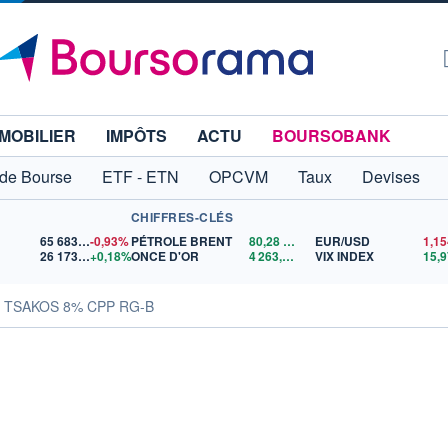
MOBILIER
IMPÔTS
ACTU
BOURSOBANK
 de Bourse
ETF - ETN
OPCVM
Taux
Devises
CHIFFRES-CLÉS
65 683,26
-0,93%
PÉTROLE BRENT
80,28
$US
EUR/USD
26 173,69
+0,18%
ONCE D'OR
4 263,62
$US
VIX INDEX
15,9
s TSAKOS 8% CPP RG-B