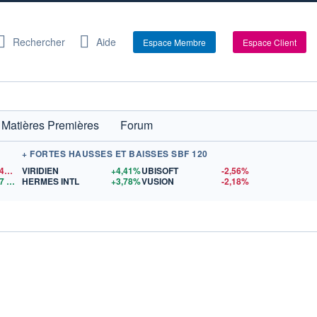
Rechercher
Aide
Espace Membre
Espace Client
Matières Premières
Forum
+ FORTES HAUSSES ET BAISSES SBF 120
1,1546
$US
VIRIDIEN
+4,41%
UBISOFT
-2,56%
7
$US
HERMES INTL
+3,78%
VUSION
-2,18%