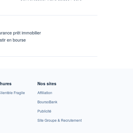
rance prêt immobilier
stir en bourse
A
chures
Nos sites
lientèle Fragile
Affiliation
BoursoBank
Publicité
Site Groupe & Recrutement