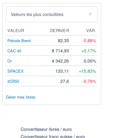
Valeurs les plus consultées
VALEUR
DERNIER
VAR.
82,35
-0,88%
Pétrole Brent
8 714,93
+0,17%
CAC 40
4 342,26
0,00%
Or
133,11
+15,83%
SPACEX
27,6
-0,79%
2CRSI
Gérer mes listes
Convertisseur livres / euro
Convertisseur franc suisse / euro