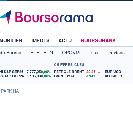
MOBILIER
IMPÔTS
ACTU
BOURSOBANK
 de Bourse
ETF - ETN
OPCVM
Taux
Devises
CHIFFRES-CLÉS
NI S&P SEP26
7 777,25
0,00%
PÉTROLE BRENT
82,35
$US
EUR/USD
ASDAQ DEC26
30 135,00
0,00%
ONCE D'OR
4 342,26
$US
VIX INDEX
s PARK HA