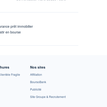
rance prêt immobilier
stir en bourse
A
chures
Nos sites
lientèle Fragile
Affiliation
BoursoBank
Publicité
Site Groupe & Recrutement