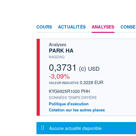
COURS
ACTUALITÉS
ANALYSES
CONSE
Analyses
PARK HA
NASDAQ
0,3731
(c)
USD
-3,09%
0,3228 EUR
VALEUR INDICATIVE
KYG6925R1020 PHH
DONNÉES TEMPS DIFFÉRÉ
Politique d'exécution
Cotation sur les autres places
Message d'information
Aucune actualité disponible