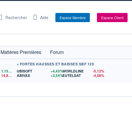
Rechercher
Aide
Espace Membre
Espace Client
Matières Premières
Forum
+ FORTES HAUSSES ET BAISSES SBF 120
1,1559
$US
UBISOFT
+4,43%
WORLDLINE
-5,12%
14,90
$US
ABIVAX
+3,54%
EUTELSAT
-4,58%