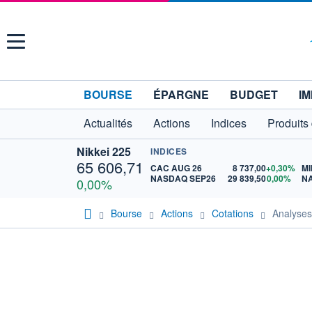
Menu
BOURSE
ÉPARGNE
BUDGET
IM
Actualités
Actions
Indices
Produits
Nikkei 225
INDICES
65 606,71
CAC AUG 26
8 737,00
+0,30%
MI
NASDAQ SEP26
29 839,50
0,00%
N
0,00%
Bourse
Actions
Cotations
Analyse