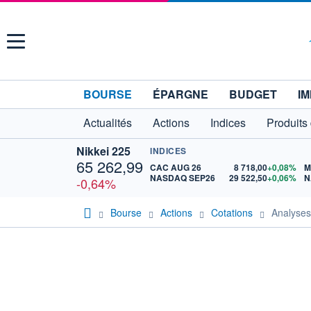
Menu
BOURSE
ÉPARGNE
BUDGET
IM
Actualités
Actions
Indices
Produits
Nikkei 225
INDICES
65 262,99
CAC AUG 26
8 718,00
+0,08%
M
NASDAQ SEP26
29 522,50
+0,06%
N
-0,64%
Bourse
Actions
Cotations
Analyse