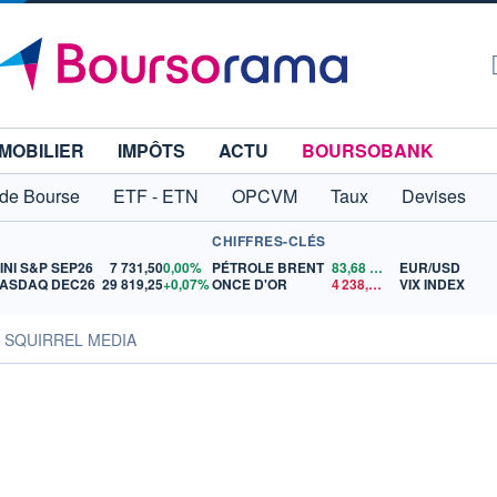
MOBILIER
IMPÔTS
ACTU
BOURSOBANK
 de Bourse
ETF - ETN
OPCVM
Taux
Devises
CHIFFRES-CLÉS
INI S&P SEP26
7 731,50
0,00%
PÉTROLE BRENT
83,68
$US
EUR/USD
ASDAQ DEC26
29 819,25
+0,07%
ONCE D'OR
4 238,66
$US
VIX INDEX
s SQUIRREL MEDIA