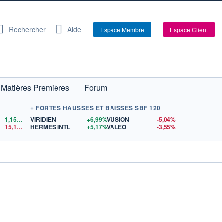
Rechercher
Aide
Espace Membre
Espace Client
Matières Premières
Forum
+ FORTES HAUSSES ET BAISSES SBF 120
1,1522
$US
VIRIDIEN
+6,99%
VUSION
-5,04%
15,15
$US
HERMES INTL
+5,17%
VALEO
-3,55%