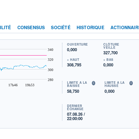
ILITÉ
CONSENSUS
SOCIÉTÉ
HISTORIQUE
ACTIONNAIR
OUVERTURE
CLÔTURE
VEILLE
0,000
340
327,700
+ HAUT
+ BAS
320
308,795
0,000
300
280
LIMITE À LA
LIMITE À LA
17h46
19h53
BAISSE
HAUSSE
58,750
0,000
DERNIER
ÉCHANGE
07.08.26 /
22:00:00