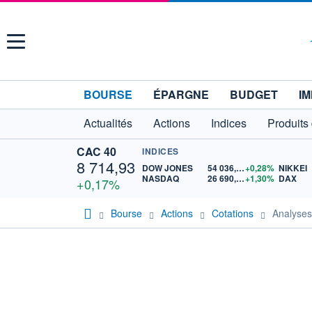
Menu
BOURSE
ÉPARGNE
BUDGET
IM
Actualités
Actions
Indices
Produits
CAC 40
INDICES
8 714,93
DOW JONES
54 036,93
+0,28%
NIKKEI
NASDAQ
26 690,62
+1,30%
DAX
+0,17%
Bourse
Actions
Cotations
Analys