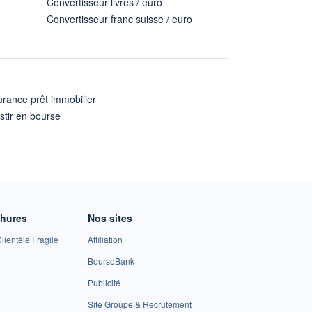
Convertisseur livres / euro
Convertisseur franc suisse / euro
rance prêt immobilier
stir en bourse
A
chures
Nos sites
lientèle Fragile
Affiliation
BoursoBank
Publicité
Site Groupe & Recrutement