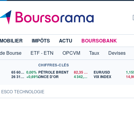
MOBILIER
IMPÔTS
ACTU
BOURSOBANK
 de Bourse
ETF - ETN
OPCVM
Taux
Devises
CHIFFRES-CLÉS
65 606,71
0,00%
PÉTROLE BRENT
82,35
$US
EUR/USD
26 319,45
+0,69%
ONCE D'OR
4 342,26
$US
VIX INDEX
14,9
es ESCO TECHNOLOGIE