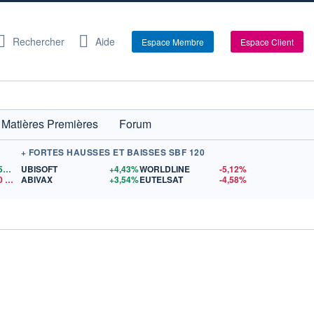
Rechercher
Aide
Espace Membre
Espace Client
Matières Premières
Forum
+ FORTES HAUSSES ET BAISSES SBF 120
1,1559
$US
UBISOFT
+4,43%
WORLDLINE
-5,12%
0
$US
ABIVAX
+3,54%
EUTELSAT
-4,58%