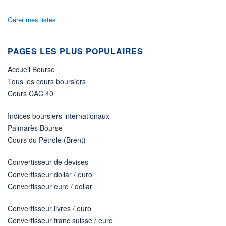
VOLUME
CAPITAL ÉCHANGÉ
0
0,00%
Gérer mes listes
VALORISATION
CAPI.
BOURSIÈRE
34 MUSD
35 MUSD
PAGES LES PLUS POPULAIRES
LIMITE À LA
LIMITE À LA
BAISSE
HAUSSE
Accueil Bourse
8,1600
0,0000
Tous les cours boursiers
RENDEMENT
PER ESTIMÉ
Cours CAC 40
ESTIMÉ 2026
2026
-
-
Indices boursiers internationaux
DERNIER
ÉCHANGE
Palmarès Bourse
07.08.26 / 22:00:00
Cours du Pétrole (Brent)
ÉLIGIBILITÉ
RISQUE ESG
-
Convertisseur de devises
30,5/100 (Élevé)
Convertisseur dollar / euro
+ PORTEFEUILLE
+ LISTE
Convertisseur euro / dollar
Convertisseur livres / euro
Convertisseur franc suisse / euro