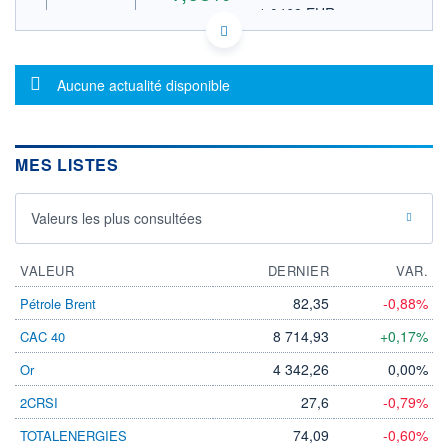
1,0468 EUR
VALEUR INDICATIVE
INDICE DE RÉFÉRENCE
NASDAQ COMPOSITE
US1564921005 CNTY
Message d'information
DONNÉES TEMPS DIFFÉRÉ
Aucune actualité disponible
Politique d'exécution
Cotation sur les autres places
MES LISTES
1,30
1,25
Valeurs les plus consultées
1,20
1,15
VALEUR
DERNIER
VAR.
18h23
20h11
82,35
-0,88%
Pétrole Brent
INDICE DE RÉFÉRENCE
8 714,93
+0,17%
CAC 40
NASDAQ Composite
4 342,26
0,00%
Or
OUVERTURE
CLÔTURE VEILLE
0,0000
1,1900
27,6
-0,79%
2CRSI
+ HAUT
+ BAS
1,2500
0,0000
74,09
-0,60%
TOTALENERGIES