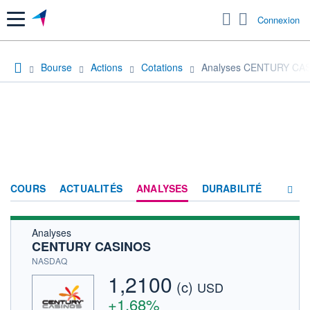
Menu
Connexion
Bourse
Actions
Cotations
Analyses CENTURY CA
COURS
ACTUALITÉS
ANALYSES
DURABILITÉ
Analyses
CONSENSUS
CENTURY CASINOS
SOCIÉTÉ
NASDAQ
1,2100
(c)
HISTORIQUE
USD
+1,68%
ACTIONNAIRES