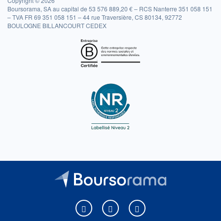
Copyright © 2026
Boursorama, SA au capital de 53 576 889,20 € – RCS Nanterre 351 058 151
– TVA FR 69 351 058 151 – 44 rue Traversière, CS 80134, 92772
BOULOGNE BILLANCOURT CEDEX
Boursorama sur Facebook
Boursorama sur X
Boursorama sur Youtu