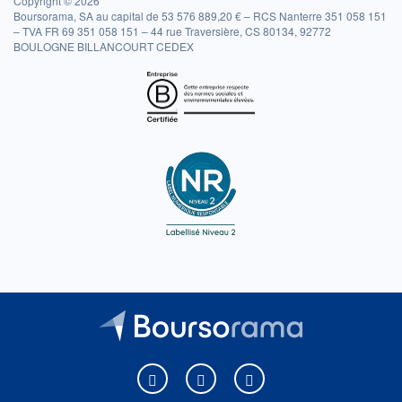
Copyright © 2026
Boursorama, SA au capital de 53 576 889,20 € – RCS Nanterre 351 058 151
– TVA FR 69 351 058 151 – 44 rue Traversière, CS 80134, 92772
BOULOGNE BILLANCOURT CEDEX
Boursorama sur Facebook
Boursorama sur X
Boursorama sur Youtu