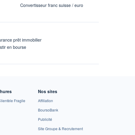
Convertisseur franc suisse / euro
rance prêt immobilier
stir en bourse
A
chures
Nos sites
lientèle Fragile
Affiliation
BoursoBank
Publicité
Site Groupe & Recrutement