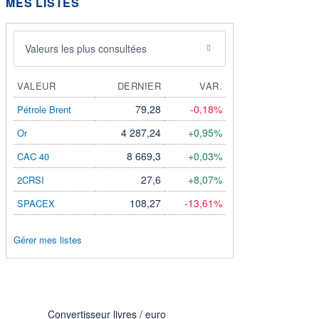
MES LISTES
Valeurs les plus consultées
VALEUR
DERNIER
VAR.
79,28
-0,18%
Pétrole Brent
4 287,24
+0,95%
Or
8 669,3
+0,03%
CAC 40
27,6
+8,07%
2CRSI
108,27
-13,61%
SPACEX
Gérer mes listes
Convertisseur livres / euro