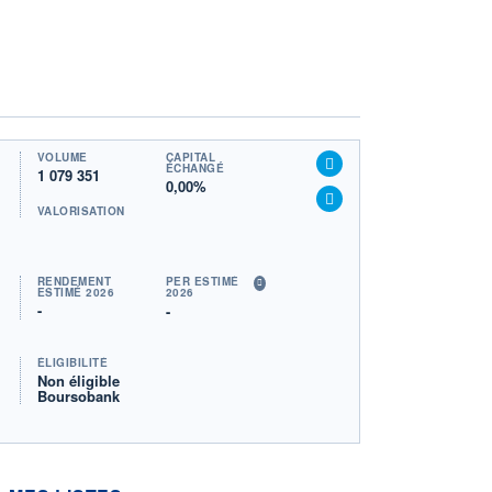
VOLUME
CAPITAL
ÉCHANGÉ
1 079 351
0,00%
VALORISATION
RENDEMENT
PER ESTIMÉ
ESTIMÉ 2026
2026
-
-
ÉLIGIBILITÉ
Non éligible
Boursobank