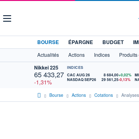
Menu
BOURSE
ÉPARGNE
BUDGET
IM
Actualités
Actions
Indices
Produits
Nikkei 225
INDICES
65 433,27
CAC AUG 26
8 684,00
+0,02%
MI
NASDAQ SEP26
29 561,25
-0,13%
N
-1,31%
Bourse
Actions
Cotations
Analys