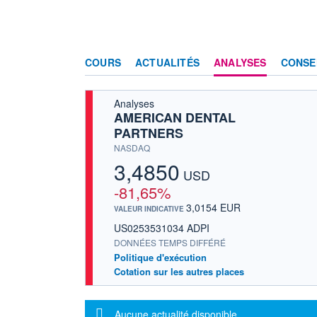
COURS
ACTUALITÉS
ANALYSES
CONSE
Analyses
AMERICAN DENTAL
PARTNERS
NASDAQ
3,4850
USD
-81,65%
3,0154 EUR
VALEUR INDICATIVE
US0253531034 ADPI
DONNÉES TEMPS DIFFÉRÉ
Politique d'exécution
Cotation sur les autres places
Message d'information
Aucune actualité disponible