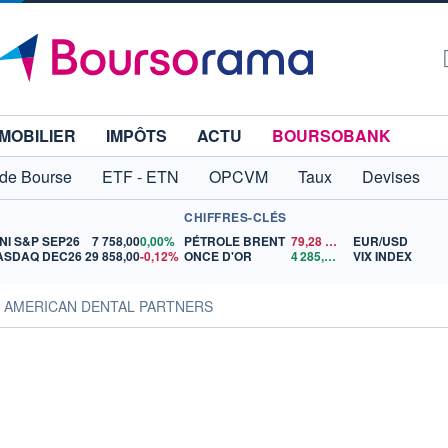
MOBILIER
IMPÔTS
ACTU
BOURSOBANK
 de Bourse
ETF - ETN
OPCVM
Taux
Devises
CHIFFRES-CLÉS
NI S&P SEP26
7 758,00
0,00%
PÉTROLE BRENT
79,28
$US
EUR/USD
ASDAQ DEC26
29 858,00
-0,12%
ONCE D'OR
4 285,99
$US
VIX INDEX
es AMERICAN DENTAL PARTNERS