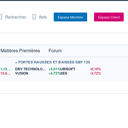
Rechercher
Aide
Espace Membre
Espace Client
Matières Premières
Forum
+ FORTES HAUSSES ET BAISSES SBF 120
1,1557
$US
DBV TECHNOLOGIES
+5,01%
UBISOFT
-6,19%
15,81
$US
VUSION
+4,72%
SES
-3,72%