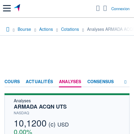
Menu
Connexion
Bourse
Actions
Cotations
Analyses ARMADA ACQ
COURS
ACTUALITÉS
ANALYSES
CONSENSUS
Analyses
SOCIÉTÉ
ARMADA ACQN UTS
HISTORIQUE
NASDAQ
10,1200
(c)
ACTIONNAIRES
USD
0,00%