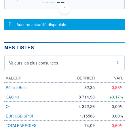
8,7553 EUR
VALEUR INDICATIVE
KYG0R38M1273 AACIU
DONNÉES TEMPS DIFFÉRÉ
Message d'information
Politique d'exécution
Aucune actualité disponible
Cotation sur les autres places
OUVERTURE
CLÔTURE VEILLE
0,0000
10,1200
MES LISTES
+ HAUT
+ BAS
0,0000
0,0000
Valeurs les plus consultées
VOLUME
CAPITAL ÉCHANGÉ
0
0,00%
VALORISATION
VALEUR
DERNIER
VAR.
LIMITE À LA
LIMITE À LA
82,35
-0,88%
Pétrole Brent
BAISSE
HAUSSE
0,0000
0,0000
8 714,93
+0,17%
CAC 40
RENDEMENT
PER ESTIMÉ
4 342,26
0,00%
Or
ESTIMÉ 2026
2026
-
-
1,15586
0,00%
EUR/USD SPOT
DERNIER
ÉCHANGE
74,09
-0,60%
TOTALENERGIES
23.07.26 / 22:00:00