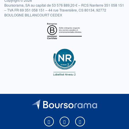
Copyright © 2026
Boursorama, SA au capital de 53 576 889,20 € – RCS Nanterre 351 058 151
– TVA FR 69 351 058 151 – 44 rue Traversière, CS 80134, 92772
BOULOGNE BILLANCOURT CEDEX
Boursorama sur Facebook
Boursorama sur X
Boursorama sur Youtu