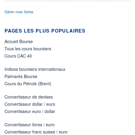
ÉLIGIBILITÉ
Gérer mes listes
Non éligible
Boursobank
PAGES LES PLUS POPULAIRES
+ PORTEFEUILLE
+ LISTE
Accueil Bourse
Tous les cours boursiers
Cours CAC 40
Indices boursiers internationaux
Palmarès Bourse
Cours du Pétrole (Brent)
Convertisseur de devises
Convertisseur dollar / euro
Convertisseur euro / dollar
Convertisseur livres / euro
Convertisseur franc suisse / euro