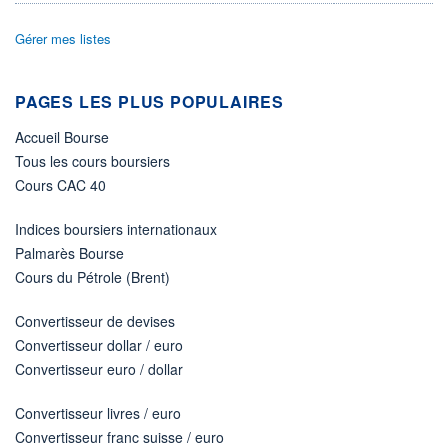
ÉLIGIBILITÉ
Gérer mes listes
Non éligible
Boursobank
PAGES LES PLUS POPULAIRES
+ PORTEFEUILLE
+ LISTE
Accueil Bourse
Tous les cours boursiers
Cours CAC 40
Indices boursiers internationaux
Palmarès Bourse
Cours du Pétrole (Brent)
Convertisseur de devises
Convertisseur dollar / euro
Convertisseur euro / dollar
Convertisseur livres / euro
Convertisseur franc suisse / euro