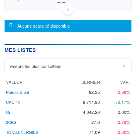
0,000 EUR
VALEUR INDICATIVE
KYG1261Q1230 KYG1261Q1230
DONNÉES TEMPS DIFFÉRÉ
Message d'information
Politique d'exécution
Aucune actualité disponible
Cotation sur les autres places
OUVERTURE
CLÔTURE VEILLE
0,000
0,000
MES LISTES
+ HAUT
+ BAS
0,000
0,000
Valeurs les plus consultées
VOLUME
CAPITAL ÉCHANGÉ
0
0,00%
VALORISATION
VALEUR
DERNIER
VAR.
LIMITE À LA
LIMITE À LA
82,35
-0,88%
Pétrole Brent
BAISSE
HAUSSE
0,000
0,000
8 714,93
+0,17%
CAC 40
RENDEMENT
PER ESTIMÉ
4 342,26
0,00%
Or
ESTIMÉ 2026
2026
-
-
27,6
-0,79%
2CRSI
DERNIER
ÉCHANGE
74,09
-0,60%
TOTALENERGIES
-