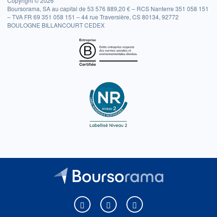
Copyright © 2026
Boursorama, SA au capital de 53 576 889,20 € – RCS Nanterre 351 058 151
– TVA FR 69 351 058 151 – 44 rue Traversière, CS 80134, 92772
BOULOGNE BILLANCOURT CEDEX
Boursorama sur Facebook
Boursorama sur X
Boursorama sur Youtu