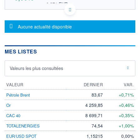
0,371 EUR
VALEUR INDICATIVE
CA74345Y1043 WT
DONNÉES TEMPS DIFFÉRÉ
Message d'information
Politique d'exécution
Aucune actualité disponible
Cotation sur les autres places
OUVERTURE
CLÔTURE VEILLE
0,000
0,600
MES LISTES
+ HAUT
+ BAS
0,000
0,000
Valeurs les plus consultées
VOLUME
CAPITAL ÉCHANGÉ
0
0,00%
VALORISATION
DERNIER ÉCHANGE
VALEUR
DERNIER
VAR.
18.12.13 / 21:46:00
83,67
+0,71%
Pétrole Brent
LIMITE À LA
LIMITE À LA
BAISSE
HAUSSE
4 259,85
+0,46%
Or
0,000
0,000
8 699,71
+0,35%
CAC 40
RENDEMENT
PER ESTIMÉ
ESTIMÉ 2026
2026
74,54
+1,00%
TOTALENERGIES
-
-
1,15215
0,00%
EUR/USD SPOT
DERNIER
DATE
DIVIDENDE
DERNIER