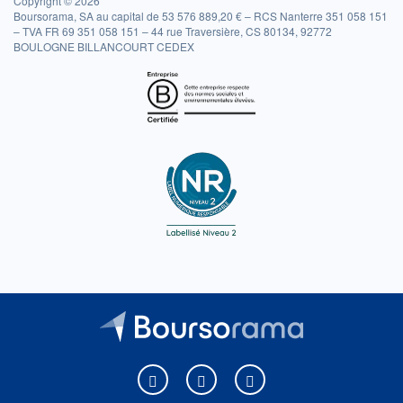
Copyright © 2026
Boursorama, SA au capital de 53 576 889,20 € – RCS Nanterre 351 058 151
– TVA FR 69 351 058 151 – 44 rue Traversière, CS 80134, 92772
BOULOGNE BILLANCOURT CEDEX
Boursorama sur Facebook
Boursorama sur X
Boursorama sur Youtu