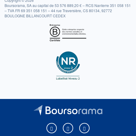
Copyright © 2026
Boursorama, SA au capital de 53 576 889,20 € – RCS Nanterre 351 058 151
– TVA FR 69 351 058 151 – 44 rue Traversière, CS 80134, 92772
BOULOGNE BILLANCOURT CEDEX
Boursorama sur Facebook
Boursorama sur X
Boursorama sur Youtu