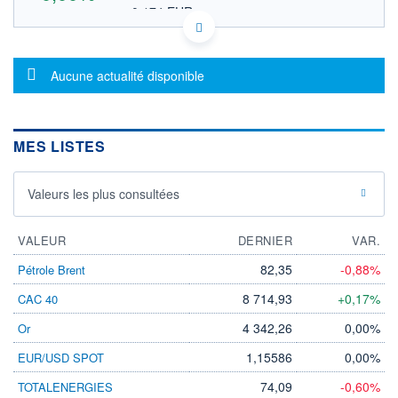
0,174 EUR
VALEUR INDICATIVE
CA91734F1080 USHA.P
DONNÉES TEMPS DIFFÉRÉ
Message d'information
Politique d'exécution
Aucune actualité disponible
Cotation sur les autres places
OUVERTURE
CLÔTURE VEILLE
0,000
0,280
MES LISTES
+ HAUT
+ BAS
0,000
0,000
Valeurs les plus consultées
VOLUME
CAPITAL ÉCHANGÉ
0
0,00%
VALORISATION
DERNIER ÉCHANGE
VALEUR
DERNIER
VAR.
24.04.23 / 21:59:30
82,35
-0,88%
Pétrole Brent
LIMITE À LA
LIMITE À LA
BAISSE
HAUSSE
8 714,93
+0,17%
CAC 40
0,000
0,000
4 342,26
0,00%
Or
RENDEMENT
PER ESTIMÉ
ESTIMÉ 2026
2026
1,15586
0,00%
EUR/USD SPOT
-
-
74,09
-0,60%
TOTALENERGIES
DERNIER
DATE
DIVIDENDE
DERNIER