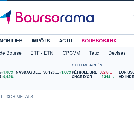
MOBILIER
IMPÔTS
ACTU
BOURSOBANK
 de Bourse
ETF - ETN
OPCVM
Taux
Devises
CHIFFRES-CLÉS
5
+1,06%
NASDAQ DEC26
30 120,00
+1,08%
PÉTROLE BRENT
82,80
$US
EUR/US
5
+0,63%
ONCE D'OR
4 348,66
$US
VIX IND
s LUXOR METALS