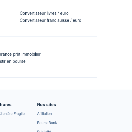
Convertisseur livres / euro
Convertisseur franc suisse / euro
rance prêt immobilier
stir en bourse
A
chures
Nos sites
lientèle Fragile
Affiliation
BoursoBank
Publicité