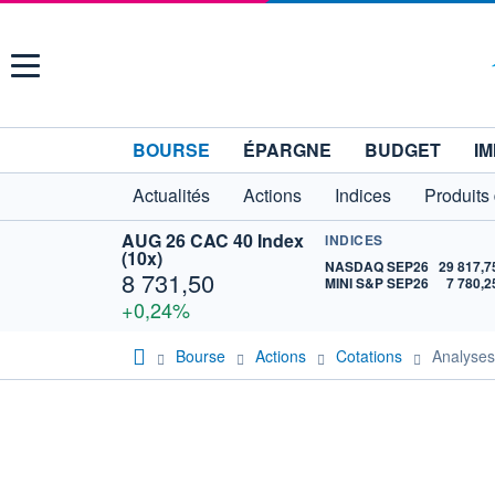
Menu
BOURSE
ÉPARGNE
BUDGET
IM
Actualités
Actions
Indices
Produits
AUG 26 CAC 40 Index
INDICES
(10x)
NASDAQ SEP26
29 817,7
8 731,50
MINI S&P SEP26
7 780,2
+0,24%
Bourse
Actions
Cotations
Analyse