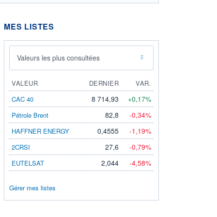
MES LISTES
Valeurs les plus consultées
VALEUR
DERNIER
VAR.
8 714,93
+0,17%
CAC 40
82,8
-0,34%
Pétrole Brent
0,4555
-1,19%
HAFFNER ENERGY
27,6
-0,79%
2CRSI
2,044
-4,58%
EUTELSAT
Gérer mes listes