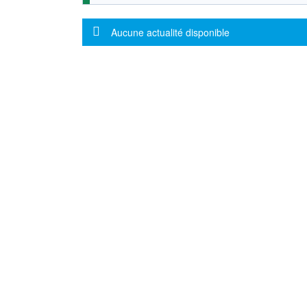
Message d'information
Aucune actualité disponible