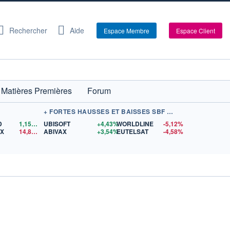
Rechercher
Aide
Espace Membre
Espace Client
Matières Premières
Forum
+ FORTES HAUSSES ET BAISSES SBF 120
D
1,1569
$US
UBISOFT
+4,43%
WORLDLINE
-5,12%
EX
14,84
$US
ABIVAX
+3,54%
EUTELSAT
-4,58%