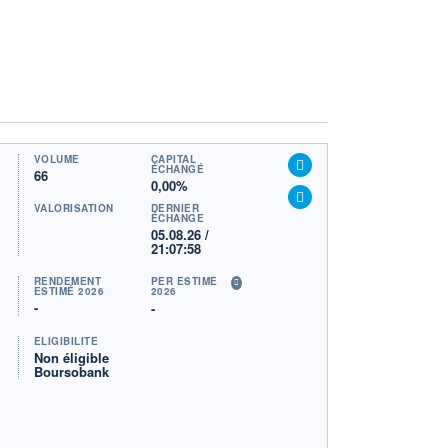
VOLUME
CAPITAL
ÉCHANGÉ
66
0,00%
VALORISATION
DERNIER
ÉCHANGE
05.08.26 /
21:07:58
RENDEMENT
PER ESTIMÉ
ESTIMÉ 2026
2026
-
-
ÉLIGIBILITÉ
Non éligible
Boursobank