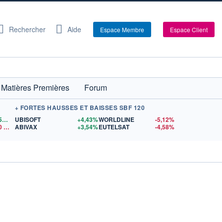
Rechercher
Aide
Espace Membre
Espace Client
Matières Premières
Forum
+ FORTES HAUSSES ET BAISSES SBF 120
1,1559
$US
UBISOFT
+4,43%
WORLDLINE
-5,12%
0
$US
ABIVAX
+3,54%
EUTELSAT
-4,58%