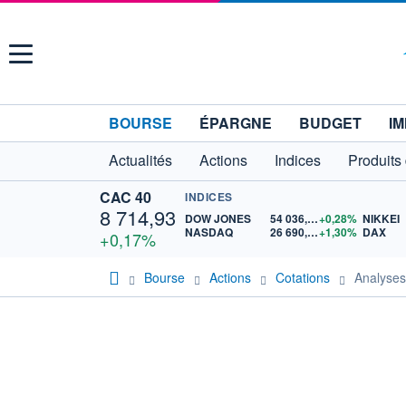
Menu
BOURSE
ÉPARGNE
BUDGET
IM
Actualités
Actions
Indices
Produits
CAC 40
INDICES
8 714,93
DOW JONES
54 036,93
+0,28%
NIKKEI
NASDAQ
26 690,62
+1,30%
DAX
+0,17%
Bourse
Actions
Cotations
Analyse