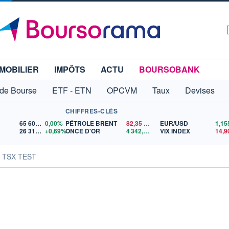
MOBILIER
IMPÔTS
ACTU
BOURSOBANK
 de Bourse
ETF - ETN
OPCVM
Taux
Devises
CHIFFRES-CLÉS
65 606,71
0,00%
PÉTROLE BRENT
82,35
$US
EUR/USD
26 319,45
+0,69%
ONCE D'OR
4 342,26
$US
VIX INDEX
14,9
s TSX TEST