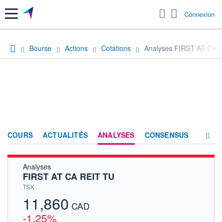
Menu
Connexion
Bourse
Actions
Cotations
Analyses FIRST AT CA 
COURS
ACTUALITÉS
ANALYSES
CONSENSUS
Analyses
SOCIÉTÉ
FIRST AT CA REIT TU
HISTORIQUE
TSX
11,860
ACTIONNAIRES
CAD
-1,25%