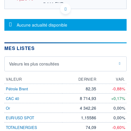
7,360 EUR
VALEUR INDICATIVE
CA31863W1005 RIT/UN
DONNÉES TEMPS DIFFÉRÉ
Message d'information
Politique d'exécution
Aucune actualité disponible
Cotation sur les autres places
OUVERTURE
CLÔTURE VEILLE
0,000
12,010
MES LISTES
+ HAUT
+ BAS
0,000
0,000
Valeurs les plus consultées
VOLUME
CAPITAL ÉCHANGÉ
0
0,00%
VALORISATION
DERNIER ÉCHANGE
VALEUR
DERNIER
VAR.
26.07.13 / 21:33:26
82,35
-0,88%
Pétrole Brent
LIMITE À LA
LIMITE À LA
BAISSE
HAUSSE
8 714,93
+0,17%
CAC 40
0,000
0,000
4 342,26
0,00%
Or
RENDEMENT
PER ESTIMÉ
ESTIMÉ 2026
2026
1,15586
0,00%
EUR/USD SPOT
-
-
74,09
-0,60%
TOTALENERGIES
DERNIER
DATE
DIVIDENDE
DERNIER