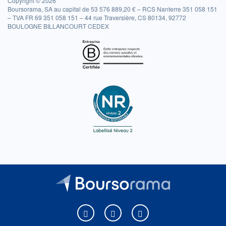
Copyright © 2026
Boursorama, SA au capital de 53 576 889,20 € – RCS Nanterre 351 058 151
– TVA FR 69 351 058 151 – 44 rue Traversière, CS 80134, 92772
BOULOGNE BILLANCOURT CEDEX
Boursorama sur Facebook
Boursorama sur X
Boursorama sur Youtu