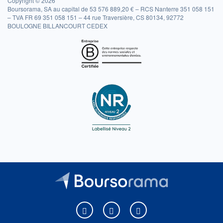
Copyright © 2026
Boursorama, SA au capital de 53 576 889,20 € – RCS Nanterre 351 058 151
– TVA FR 69 351 058 151 – 44 rue Traversière, CS 80134, 92772
BOULOGNE BILLANCOURT CEDEX
Boursorama sur Facebook
Boursorama sur X
Boursorama sur Youtu