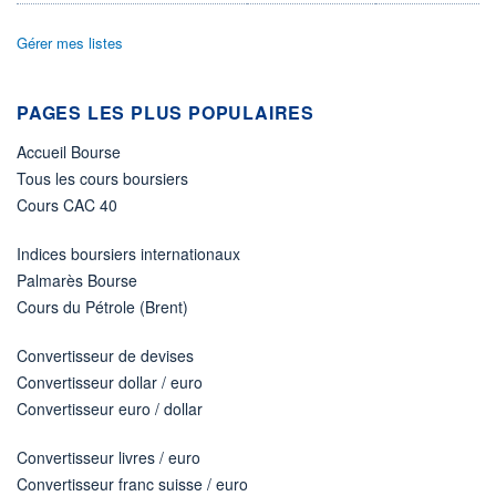
-
Gérer mes listes
PROCHAIN
DIVIDENDE
-
PAGES LES PLUS POPULAIRES
ÉLIGIBILITÉ
Non éligible
Boursobank
Accueil Bourse
Tous les cours boursiers
+ PORTEFEUILLE
+ LISTE
Cours CAC 40
Indices boursiers internationaux
Palmarès Bourse
Cours du Pétrole (Brent)
Convertisseur de devises
Convertisseur dollar / euro
Convertisseur euro / dollar
Convertisseur livres / euro
Convertisseur franc suisse / euro