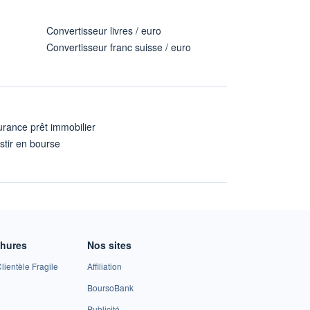
Convertisseur livres / euro
Convertisseur franc suisse / euro
rance prêt immobilier
stir en bourse
A
chures
Nos sites
lientèle Fragile
Affiliation
BoursoBank
Publicité