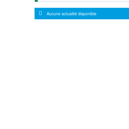
Message d'information
Aucune actualité disponible