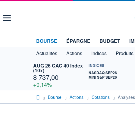
Menu
BOURSE
ÉPARGNE
BUDGET
IM
Actualités
Actions
Indices
Produits
AUG 26 CAC 40 Index
INDICES
(10x)
NASDAQ SEP26
8 737,00
MINI S&P SEP26
+0,14%
Bourse
Actions
Cotations
Analyse