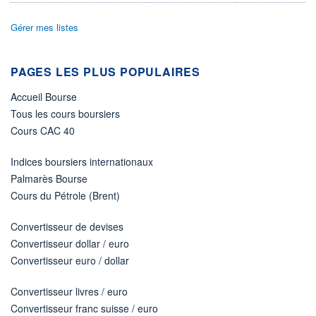
ÉLIGIBILITÉ
Gérer mes listes
Non éligible
Boursobank
PAGES LES PLUS POPULAIRES
+ PORTEFEUILLE
+ LISTE
Accueil Bourse
Tous les cours boursiers
Cours CAC 40
Indices boursiers internationaux
Palmarès Bourse
Cours du Pétrole (Brent)
Convertisseur de devises
Convertisseur dollar / euro
Convertisseur euro / dollar
Convertisseur livres / euro
Convertisseur franc suisse / euro