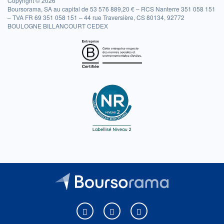
Copyright © 2026
Boursorama, SA au capital de 53 576 889,20 € – RCS Nanterre 351 058 151
– TVA FR 69 351 058 151 – 44 rue Traversière, CS 80134, 92772
BOULOGNE BILLANCOURT CEDEX
Boursorama sur Facebook
Boursorama sur X
Boursorama sur Youtu