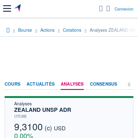
Menu
Connexion
Bourse
Actions
Cotations
Analyses ZEALAND UN
COURS
ACTUALITÉS
ANALYSES
CONSENSUS
Analyses
SOCIÉTÉ
ZEALAND UNSP ADR
HISTORIQUE
OTCBB
9,3100
(c)
ACTIONNAIRES
USD
0,00%