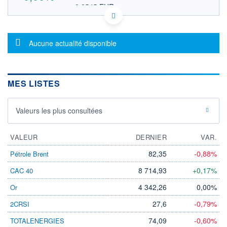
8,0545 EUR
VALEUR INDICATIVE
US98920Y1064 ZLDPY
DONNÉES TEMPS DIFFÉRÉ
Message d'information
Politique d'exécution
Aucune actualité disponible
Cotation sur les autres places
OUVERTURE
CLÔTURE VEILLE
0,0000
9,3100
MES LISTES
+ HAUT
+ BAS
0,0000
0,0000
Valeurs les plus consultées
VOLUME
CAPITAL ÉCHANGÉ
0
0,00%
VALORISATION
VALEUR
DERNIER
VAR.
LIMITE À LA
LIMITE À LA
82,35
-0,88%
Pétrole Brent
BAISSE
HAUSSE
0,0000
0,0000
8 714,93
+0,17%
CAC 40
RENDEMENT
PER ESTIMÉ
4 342,26
0,00%
Or
ESTIMÉ 2026
2026
-
-
27,6
-0,79%
2CRSI
DERNIER
ÉCHANGE
74,09
-0,60%
TOTALENERGIES
01.07.26 / 15:35:33