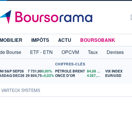
MOBILIER
IMPÔTS
ACTU
BOURSOBANK
 de Bourse
ETF - ETN
OPCVM
Taux
Devises
CHIFFRES-CLÉS
INI S&P SEP26
7 731,00
0,00%
PÉTROLE BRENT
84,08
$US
VIX INDEX
ASDAQ DEC26
29 804,75
+0,03%
ONCE D'OR
4 267,81
$US
EUR/USD
s VARTECK SYSTEMS