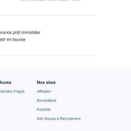
rance prêt immobilier
stir en bourse
A
chures
Nos sites
lientèle Fragile
Affiliation
BoursoBank
Publicité
Site Groupe & Recrutement