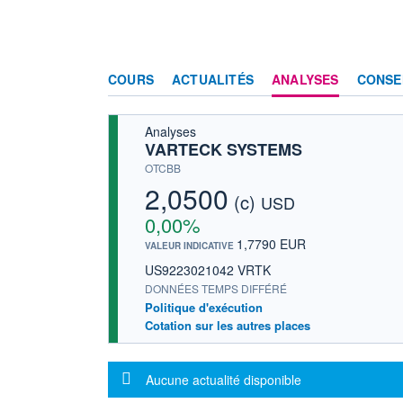
COURS
ACTUALITÉS
ANALYSES
CONSE
Analyses
VARTECK SYSTEMS
OTCBB
2,0500
(c)
USD
0,00%
1,7790 EUR
VALEUR INDICATIVE
US9223021042 VRTK
DONNÉES TEMPS DIFFÉRÉ
Politique d'exécution
Cotation sur les autres places
Message d'information
Aucune actualité disponible