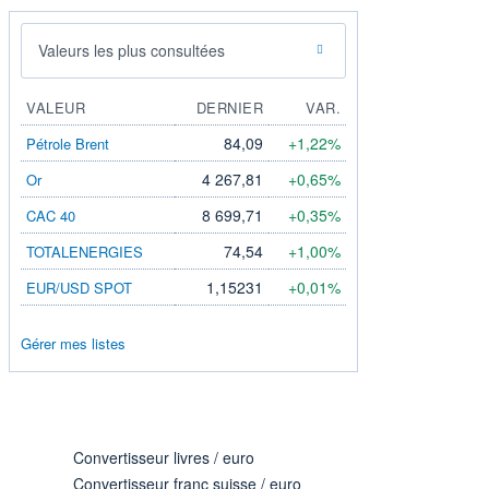
Valeurs les plus consultées
VALEUR
DERNIER
VAR.
84,09
+1,22%
Pétrole Brent
4 267,81
+0,65%
Or
8 699,71
+0,35%
CAC 40
74,54
+1,00%
TOTALENERGIES
1,15231
+0,01%
EUR/USD SPOT
Gérer mes listes
Convertisseur livres / euro
Convertisseur franc suisse / euro