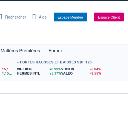
Rechercher
Aide
Espace Membre
Espace Client
Matières Premières
Forum
+ FORTES HAUSSES ET BAISSES SBF 120
15,15
$US
VIRIDIEN
+6,99%
VUSION
-5,04%
1,1524
$US
HERMES INTL
+5,17%
VALEO
-3,55%