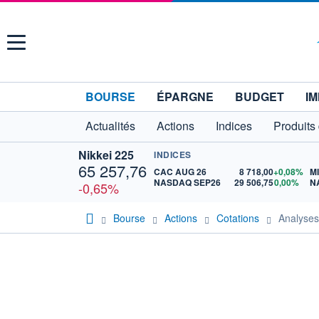
Menu
BOURSE
ÉPARGNE
BUDGET
IM
Actualités
Actions
Indices
Produits
Nikkei 225
INDICES
65 257,76
CAC AUG 26
8 718,00
+0,08%
M
NASDAQ SEP26
29 506,75
0,00%
N
-0,65%
Bourse
Actions
Cotations
Analyse