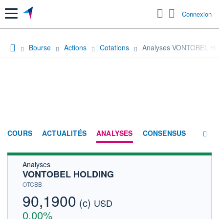
Menu
Connexion
Bourse
Actions
Cotations
Analyses VONTOBEL H
COURS
ACTUALITÉS
ANALYSES
CONSENSUS
Analyses
SOCIÉTÉ
VONTOBEL HOLDING
HISTORIQUE
OTCBB
90,1900
(c)
ACTIONNAIRES
USD
0,00%