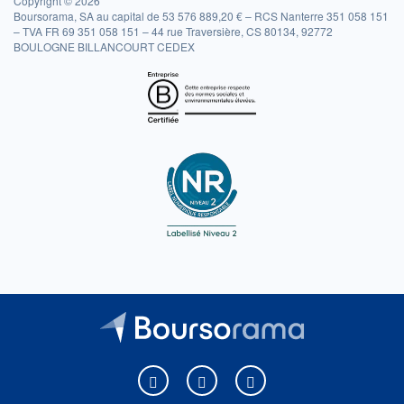
Copyright © 2026
Boursorama, SA au capital de 53 576 889,20 € – RCS Nanterre 351 058 151
– TVA FR 69 351 058 151 – 44 rue Traversière, CS 80134, 92772
BOULOGNE BILLANCOURT CEDEX
Boursorama sur Facebook
Boursorama sur X
Boursorama sur Youtu