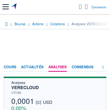
Menu
Connexion
Bourse
Actions
Cotations
Analyses VERECLOUD
COURS
ACTUALITÉS
ANALYSES
CONSENSUS
Analyses
SOCIÉTÉ
VERECLOUD
HISTORIQUE
OTCBB
0,0001
(c)
ACTIONNAIRES
USD
0,00%