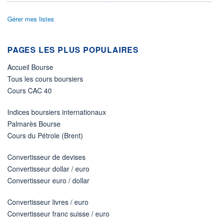
ÉLIGIBILITÉ
Gérer mes listes
Non éligible
Boursobank
PAGES LES PLUS POPULAIRES
+ PORTEFEUILLE
+ LISTE
Accueil Bourse
Tous les cours boursiers
Cours CAC 40
Indices boursiers internationaux
Palmarès Bourse
Cours du Pétrole (Brent)
Convertisseur de devises
Convertisseur dollar / euro
Convertisseur euro / dollar
Convertisseur livres / euro
Convertisseur franc suisse / euro