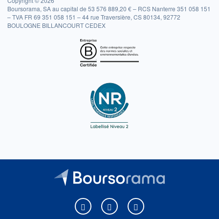
Copyright © 2026
Boursorama, SA au capital de 53 576 889,20 € – RCS Nanterre 351 058 151
– TVA FR 69 351 058 151 – 44 rue Traversière, CS 80134, 92772
BOULOGNE BILLANCOURT CEDEX
Boursorama sur Facebook
Boursorama sur X
Boursorama sur Youtu