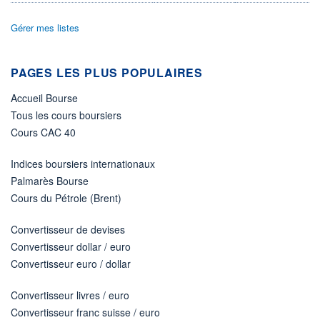
ÉLIGIBILITÉ
Gérer mes listes
Non éligible
Boursobank
PAGES LES PLUS POPULAIRES
+ PORTEFEUILLE
+ LISTE
Accueil Bourse
Tous les cours boursiers
Cours CAC 40
Indices boursiers internationaux
Palmarès Bourse
Cours du Pétrole (Brent)
Convertisseur de devises
Convertisseur dollar / euro
Convertisseur euro / dollar
Convertisseur livres / euro
Convertisseur franc suisse / euro