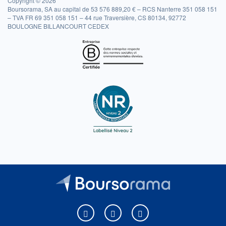
Copyright © 2026
Boursorama, SA au capital de 53 576 889,20 € – RCS Nanterre 351 058 151
– TVA FR 69 351 058 151 – 44 rue Traversière, CS 80134, 92772
BOULOGNE BILLANCOURT CEDEX
Boursorama sur Facebook
Boursorama sur X
Boursorama sur Youtu