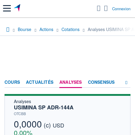
Menu
Connexion
Bourse
Actions
Cotations
Analyses USIMINA SP 
COURS
ACTUALITÉS
ANALYSES
CONSENSUS
Analyses
SOCIÉTÉ
USIMINA SP ADR-144A
HISTORIQUE
OTCBB
0,0000
(c)
ACTIONNAIRES
USD
0,00%