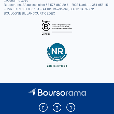
Copyright © 2026
Boursorama, SA au capital de 53 576 889,20 € – RCS Nanterre 351 058 151
– TVA FR 69 351 058 151 – 44 rue Traversière, CS 80134, 92772
BOULOGNE BILLANCOURT CEDEX
Boursorama sur Facebook
Boursorama sur X
Boursorama sur Youtu