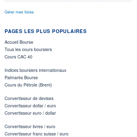
ÉLIGIBILITÉ
Gérer mes listes
Non éligible
Boursobank
PAGES LES PLUS POPULAIRES
+ PORTEFEUILLE
+ LISTE
Accueil Bourse
Tous les cours boursiers
Cours CAC 40
Indices boursiers internationaux
Palmarès Bourse
Cours du Pétrole (Brent)
Convertisseur de devises
Convertisseur dollar / euro
Convertisseur euro / dollar
Convertisseur livres / euro
Convertisseur franc suisse / euro