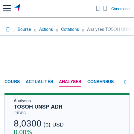
Menu
Connexion
Bourse
Actions
Cotations
Analyses TOSOH UNSP
COURS
ACTUALITÉS
ANALYSES
CONSENSUS
Analyses
SOCIÉTÉ
TOSOH UNSP ADR
HISTORIQUE
OTCBB
8,0300
(c)
ACTIONNAIRES
USD
0,00%