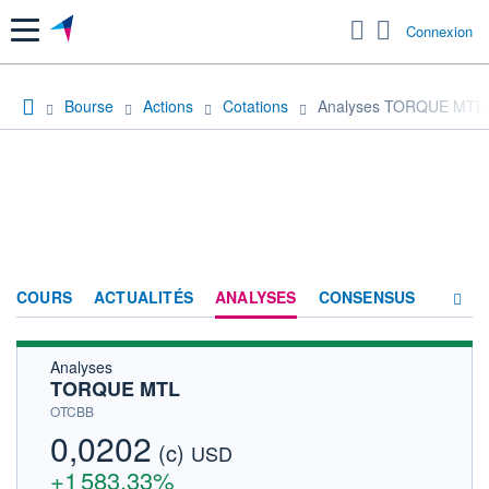
Menu
Connexion
Bourse
Actions
Cotations
Analyses TORQUE MTL
COURS
ACTUALITÉS
ANALYSES
CONSENSUS
Analyses
SOCIÉTÉ
TORQUE MTL
HISTORIQUE
OTCBB
0,0202
(c)
ACTIONNAIRES
USD
+1 583,33%