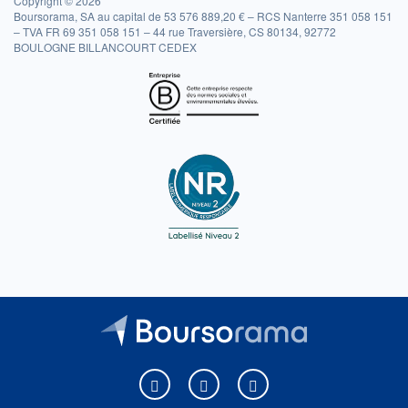
Copyright © 2026
Boursorama, SA au capital de 53 576 889,20 € – RCS Nanterre 351 058 151
– TVA FR 69 351 058 151 – 44 rue Traversière, CS 80134, 92772
BOULOGNE BILLANCOURT CEDEX
Boursorama sur Facebook
Boursorama sur X
Boursorama sur Youtu