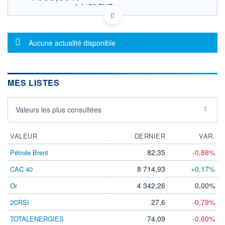
0,0175 EUR
VALEUR INDICATIVE
AU0000147266 TRQMF
DONNÉES TEMPS DIFFÉRÉ
Message d'information
Politique d'exécution
Aucune actualité disponible
Cotation sur les autres places
OUVERTURE
CLÔTURE VEILLE
0,0202
0,0012
MES LISTES
+ HAUT
+ BAS
0,0202
0,0202
Valeurs les plus consultées
VOLUME
CAPITAL ÉCHANGÉ
576
0,00%
VALORISATION
VALEUR
DERNIER
VAR.
13 MUSD
82,35
-0,88%
Pétrole Brent
LIMITE À LA
LIMITE À LA
BAISSE
HAUSSE
8 714,93
+0,17%
CAC 40
0,0000
0,0000
4 342,26
0,00%
Or
RENDEMENT
PER ESTIMÉ
ESTIMÉ 2026
2026
27,6
-0,79%
2CRSI
-
-
74,09
-0,60%
TOTALENERGIES
DERNIER
ÉCHANGE