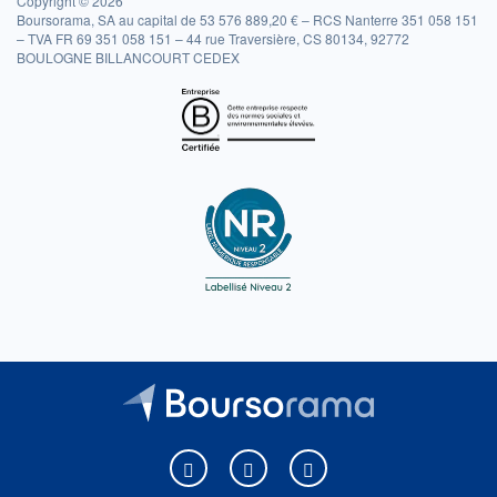
Copyright © 2026
Boursorama, SA au capital de 53 576 889,20 € – RCS Nanterre 351 058 151
– TVA FR 69 351 058 151 – 44 rue Traversière, CS 80134, 92772
BOULOGNE BILLANCOURT CEDEX
Boursorama sur Facebook
Boursorama sur X
Boursorama sur Youtu