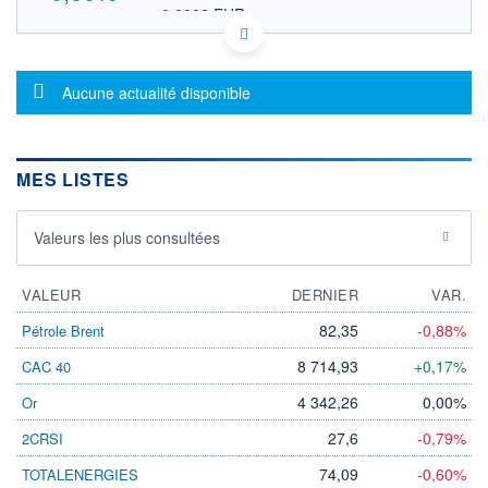
0,0002 EUR
VALEUR INDICATIVE
US00180L1052 SYUP
DONNÉES TEMPS DIFFÉRÉ
Message d'information
Politique d'exécution
Aucune actualité disponible
Cotation sur les autres places
OUVERTURE
CLÔTURE VEILLE
0,0000
0,0002
MES LISTES
+ HAUT
+ BAS
0,0000
0,0000
Valeurs les plus consultées
VOLUME
CAPITAL ÉCHANGÉ
0
0,00%
VALORISATION
VALEUR
DERNIER
VAR.
LIMITE À LA
LIMITE À LA
82,35
-0,88%
Pétrole Brent
BAISSE
HAUSSE
0,0000
0,0000
8 714,93
+0,17%
CAC 40
RENDEMENT
PER ESTIMÉ
4 342,26
0,00%
Or
ESTIMÉ 2026
2026
-
-
27,6
-0,79%
2CRSI
DERNIER
ÉCHANGE
74,09
-0,60%
TOTALENERGIES
18.05.26 / 21:15:59