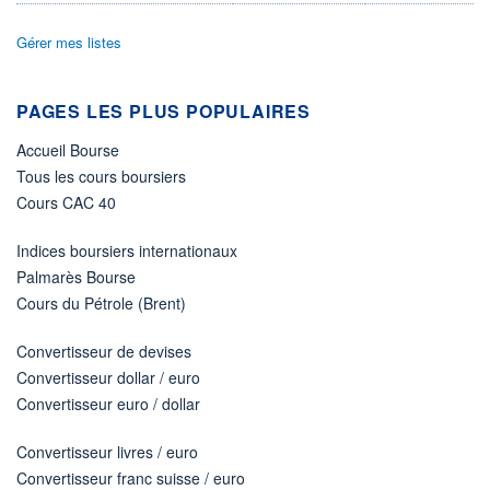
ÉLIGIBILITÉ
Gérer mes listes
Non éligible
Boursobank
PAGES LES PLUS POPULAIRES
+ PORTEFEUILLE
+ LISTE
Accueil Bourse
Tous les cours boursiers
Cours CAC 40
Indices boursiers internationaux
Palmarès Bourse
Cours du Pétrole (Brent)
Convertisseur de devises
Convertisseur dollar / euro
Convertisseur euro / dollar
Convertisseur livres / euro
Convertisseur franc suisse / euro